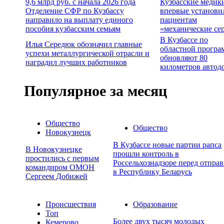
9,6 млрд руб. с начала 2026 года
Кузбасские медик
Отделение СФР по Кузбассу
впервые установи
направило на выплату единого
пациентам
пособия кузбасским семьям
«механические се
В Кузбассе по
Илья Середюк обозначил главные
областной програ
успехи металлургической отрасли и
обновляют 80
наградил лучших работников
километров автод
Популярное за месяц
Общество
Общество
Новокузнецк
В Кузбассе новые партии рапса
В Новокузнецке
прошли контроль в
простились с первым
Россельхознадзоре перед отпра
командиром ОМОН
в Республику Беларусь
Сергеем Добижей
Происшествия
Образование
Топ
Более двух тысяч молодых
Кемерово