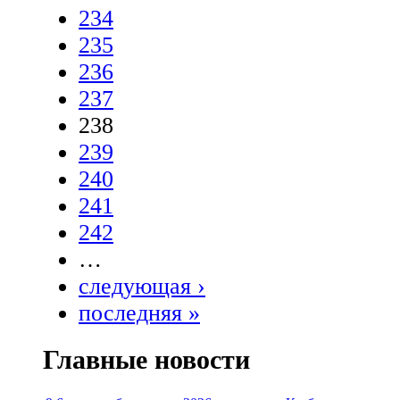
234
235
236
237
238
239
240
241
242
…
следующая ›
последняя »
Главные новости