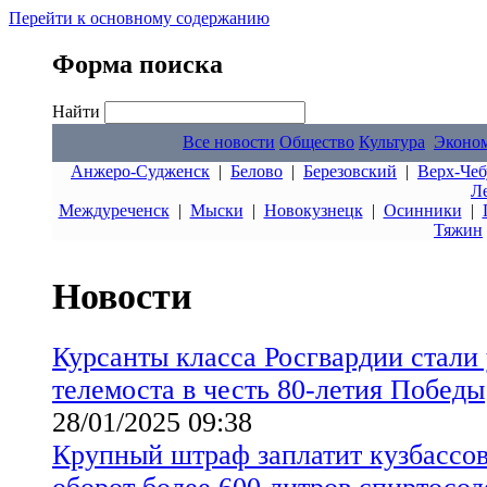
Перейти к основному содержанию
Форма поиска
Найти
Все новости
Общество
Культура
Эконо
Анжеро-Судженск
|
Белово
|
Березовский
|
Верх-Чеб
Л
Междуреченск
|
Мыски
|
Новокузнецк
|
Осинники
|
Тяжин
Новости
Курсанты класса Росгвардии стали
телемоста в честь 80-летия Победы
28/01/2025 09:38
Крупный штраф заплатит кузбассов