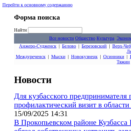
Перейти к основному содержанию
Форма поиска
Найти
Все новости
Общество
Культура
Эконо
Анжеро-Судженск
|
Белово
|
Березовский
|
Верх-Чеб
Л
Междуреченск
|
Мыски
|
Новокузнецк
|
Осинники
|
Тяжин
Новости
Для кузбасского предпринимателя 
профилактический визит в области
15/09/2025 14:31
В Прокопьевском районе Кузбасса 