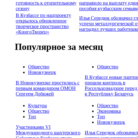
готовность к отопительному
направило на выплату еди
сезону
пособия кузбасским семьям
В Кузбассе по нацпроекту
Илья Середюк обозначил г
открылось обновленное
успехи металлургической о
творческое пространство
наградил лучших работник
«КнигоТворец»
Популярное за месяц
Общество
Общество
Новокузнецк
В Кузбассе новые партии
В Новокузнецке простились с
прошли контроль в
первым командиром ОМОН
Россельхознадзоре перед
Сергеем Добижей
в Республику Беларусь
Культура
Общество
Общество
Экономика
Топ
Топ
Новокузнецк
Участниками VI
Международного шахтерского
Илья Середюк обозначил