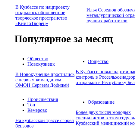
В Кузбассе по нацпроекту
Илья Середюк обознач
открылось обновленное
металлургической отра
творческое пространство
лучших работников
«КнигоТворец»
Популярное за месяц
Общество
Общество
Новокузнецк
В Кузбассе новые партии р
В Новокузнецке простились
контроль в Россельхознадзор
с первым командиром
отправкой в Республику Бел
ОМОН Сергеем Добижей
Происшествия
Образование
Топ
Кемерово
Более двух тысяч молодых
специалистов в этом году в
На кузбасской трассе сгорел
Кузбасский медицинский к
бензовоз