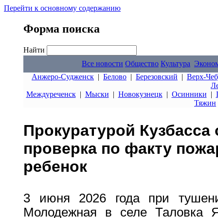
Перейти к основному содержанию
Форма поиска
Найти
Все новости
Общество
Культура
Эконо
Анжеро-Судженск
|
Белово
|
Березовский
|
Верх-Чеб
Л
Междуреченск
|
Мыски
|
Новокузнецк
|
Осинники
|
Тяжин
Прокуратурой Кузбасса 
проверка по факту пожа
ребенок
3 июня 2026 года при тушен
Молодежная в селе Таловка Я