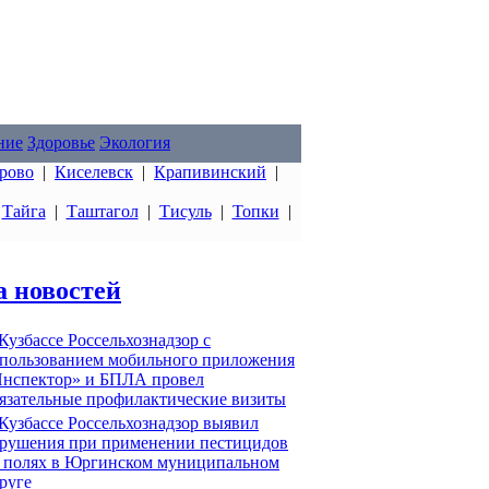
ние
Здоровье
Экология
рово
|
Киселевск
|
Крапивинский
|
|
Тайга
|
Таштагол
|
Тисуль
|
Топки
|
а новостей
Кузбассе Россельхознадзор с
пользованием мобильного приложения
нспектор» и БПЛА провел
язательные профилактические визиты
Кузбассе Россельхознадзор выявил
рушения при применении пестицидов
 полях в Юргинском муниципальном
руге