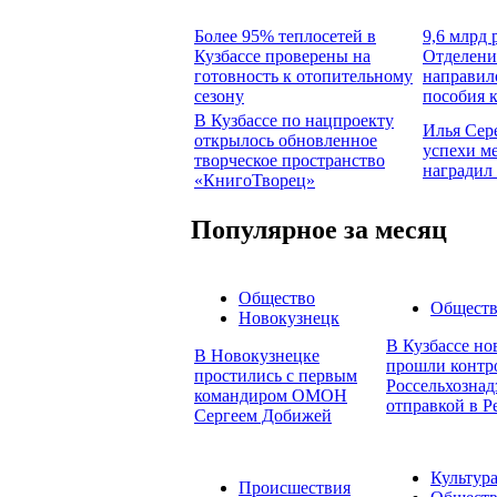
Более 95% теплосетей в
9,6 млрд 
Кузбассе проверены на
Отделени
готовность к отопительному
направил
сезону
пособия 
В Кузбассе по нацпроекту
Илья Сер
открылось обновленное
успехи м
творческое пространство
наградил
«КнигоТворец»
Популярное за месяц
Общество
Общест
Новокузнецк
В Кузбассе но
В Новокузнецке
прошли контр
простились с первым
Россельхознад
командиром ОМОН
отправкой в Р
Сергеем Добижей
Культур
Происшествия