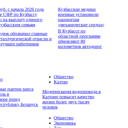
руб. с начала 2026 года
Кузбасские медики
е СФР по Кузбассу
впервые установили
о на выплату единого
пациентам
кузбасским семьям
«механические сердца»
В Кузбассе по
едюк обозначил главные
областной программе
еталлургической отрасли и
обновляют 80
 лучших работников
километров автодорог
Общество
во
Калтан
вые партии рапса
Модернизация водопровода в
оль в
Калтане повысит качество
зоре перед
жизни более двух тысяч
еспублику Беларусь
человек
Общество
а
Экономика