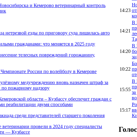
Но
Новосибирска и Кемерово ветеринарный контроль
14:23
от
лик
ко
В 
пр
14:21
а нетрезвой езды по приговору суда лишилась авто
ле
Та
илыми гражданами: что меняется в 2025 году
В 
14:20
бо
анесение телесных повреждений горожанину,
за
Бо
10:22
пр
а Чемпионате России по волейболу в Кемерове
от
В 
кулёзному медучреждению вновь назначен штраф за
пр
 по пожарному надзору
15:55
за
во
емеровской области – Кузбассу обеспечит граждан с
Ро
ми реабилитации двумя способами
15:17
вв
Ки
акиада среди представителей старшего поколения
е ветеринарии провели в 2024 году специалисты
Голо
сти — Кузбассе