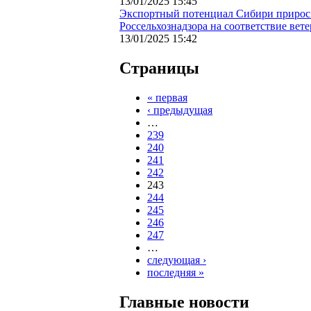
13/01/2025 15:45
Экспортный потенциал Сибири прирос
Россельхознадзора на соответствие ве
13/01/2025 15:42
Страницы
« первая
‹ предыдущая
…
239
240
241
242
243
244
245
246
247
…
следующая ›
последняя »
Главные новости