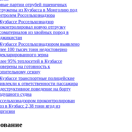
вые партии отрубей пшеничных
гружены из Кузбасса в Монголию под
нтролем Россельхознадзора
Кузбассе Россельхознадзор
оконтролировал новую отгрузку
соматериалов из хвойных пород в
джикистан
Кузбассе Россельхознадзором выявлено
лее 100 тысяч тонн недостоверно
декларированного зерна
лее 95% теплосетей в Кузбассе
оверены на готовность к
опительному сезону
Кузбассе транспортные полицейские
ивлекли к ответственности пассажира
 деструктивное поведение на борту
здушного судна
ссельхознадзором проконтролирован
оз в Кузбасс 2,38 тонн ягод из
ргизии
сование