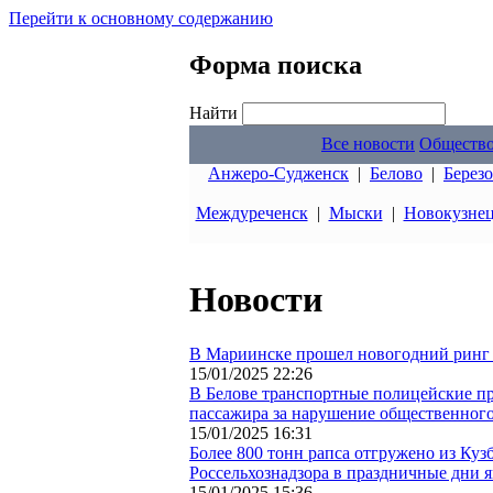
Перейти к основному содержанию
Форма поиска
Найти
Все новости
Обществ
Анжеро-Судженск
|
Белово
|
Берез
Междуреченск
|
Мыски
|
Новокузне
Новости
В Мариинске прошел новогодний ринг 
15/01/2025 22:26
В Белове транспортные полицейские п
пассажира за нарушение общественного
15/01/2025 16:31
Более 800 тонн рапса отгружено из Куз
Россельхознадзора в праздничные дни 
15/01/2025 15:36