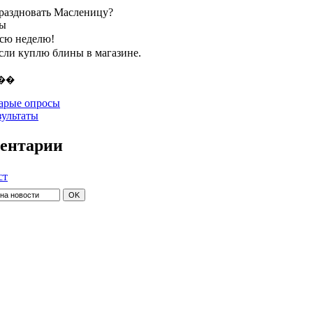
праздновать Масленицу?
ты
всю неделю!
если куплю блины в магазине.
арые опросы
зультаты
ентарии
ст