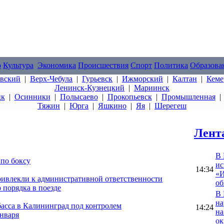
о
Культура
Экономика
Происшествия
Спорт
Политика
Образова
овский
|
Верх-Чебула
|
Гурьевск
|
Ижморский
|
Калтан
|
Кеме
Ленинск-Кузнецкий
|
Мариинск
цк
|
Осинники
|
Полысаево
|
Прокопьевск
|
Промышленная
Тяжин
|
Юрга
|
Яшкино
|
Яя
|
Шерегеш
Лент
В 
по боксу
ис
14:34
«И
ривлекли к административной ответственности
об
 порядка в поезде
В 
на
басса в Калининград под контролем
14:24
на
января
ок