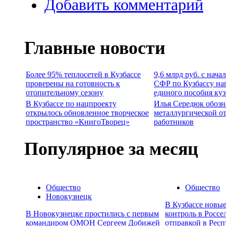
Добавить комментарий
Главные новости
Более 95% теплосетей в Кузбассе
9,6 млрд руб. с нача
проверены на готовность к
СФР по Кузбассу на
отопительному сезону
единого пособия ку
В Кузбассе по нацпроекту
Илья Середюк обозн
открылось обновленное творческое
металлургической о
пространство «КнигоТворец»
работников
Популярное за месяц
Общество
Общество
Новокузнецк
В Кузбассе новы
В Новокузнецке простились с первым
контроль в Россе
командиром ОМОН Сергеем Добижей
отправкой в Респ