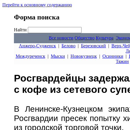
Перейти к основному содержанию
Форма поиска
Найти
Все новости
Общество
Культура
Эконо
Анжеро-Судженск
|
Белово
|
Березовский
|
Верх-Чеб
Л
Междуреченск
|
Мыски
|
Новокузнецк
|
Осинники
|
Тяжин
Росгвардейцы задержа
с кофе из сетевого су
В Ленинске-Кузнецком экип
Росгвардии пресек попытку х
из городской торговой точки.