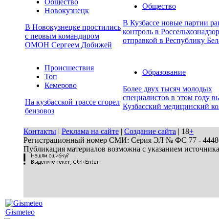
Общество
Общество
Новокузнецк
В Кузбассе новые партии р
В Новокузнецке простились
контроль в Россельхознадзор
с первым командиром
отправкой в Республику Бел
ОМОН Сергеем Добижей
Происшествия
Образование
Топ
Кемерово
Более двух тысяч молодых
специалистов в этом году в
На кузбасской трассе сгорел
Кузбасский медицинский к
бензовоз
Контакты
|
Реклама на сайте
|
Создание сайта
| 18
+
Регистрационный номер СМИ: Серия ЭЛ № ФС 77 - 44486 
Публикация материалов возможна с указанием источник
Gismeteo