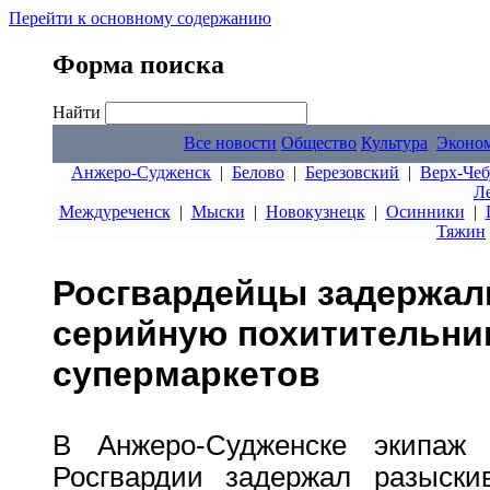
Перейти к основному содержанию
Форма поиска
Найти
Все новости
Общество
Культура
Эконо
Анжеро-Судженск
|
Белово
|
Березовский
|
Верх-Чеб
Л
Междуреченск
|
Мыски
|
Новокузнецк
|
Осинники
|
Тяжин
Росгвардейцы задержал
серийную похитительни
супермаркетов
В Анжеро-Судженске экипаж 
Росгвардии задержал разыскив