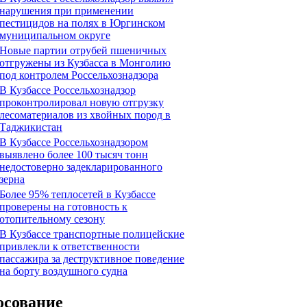
нарушения при применении
пестицидов на полях в Юргинском
муниципальном округе
Новые партии отрубей пшеничных
отгружены из Кузбасса в Монголию
под контролем Россельхознадзора
В Кузбассе Россельхознадзор
проконтролировал новую отгрузку
лесоматериалов из хвойных пород в
Таджикистан
В Кузбассе Россельхознадзором
выявлено более 100 тысяч тонн
недостоверно задекларированного
зерна
Более 95% теплосетей в Кузбассе
проверены на готовность к
отопительному сезону
В Кузбассе транспортные полицейские
привлекли к ответственности
пассажира за деструктивное поведение
на борту воздушного судна
осование