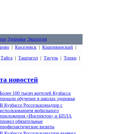
ние
Здоровье
Экология
рово
|
Киселевск
|
Крапивинский
|
|
Тайга
|
Таштагол
|
Тисуль
|
Топки
|
та новостей
Более 100 тысяч жителей Кузбасса
прошли обучение в школах здоровья
В Кузбассе Россельхознадзор с
использованием мобильного
приложения «Инспектор» и БПЛА
провел обязательные
профилактические визиты
В Кузбассе Россельхознадзор выявил