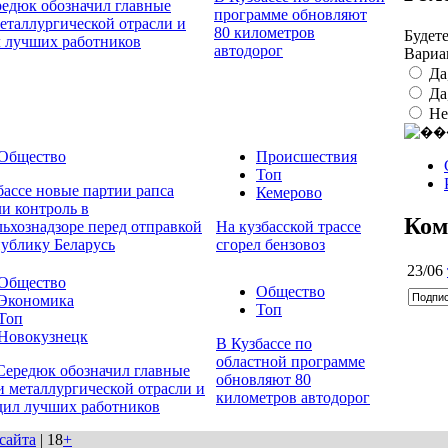
редюк обозначил главные
программе обновляют
еталлургической отрасли и
80 километров
Будет
л лучших работников
автодорог
Вариа
Да
Да
Не
Общество
Происшествия
Топ
бассе новые партии рапса
Кемерово
и контроль в
Ком
льхознадзоре перед отправкой
На кузбасской трассе
публику Беларусь
сгорел бензовоз
23/06
Общество
Общество
Экономика
Топ
Топ
Новокузнецк
В Кузбассе по
областной программе
Середюк обозначил главные
обновляют 80
и металлургической отрасли и
километров автодорог
дил лучших работников
сайта
| 18
+