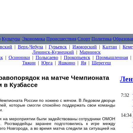
о
Культура
Экономика
Происшествия
Спорт
Политика
Образова
овский
|
Верх-Чебула
|
Гурьевск
|
Ижморский
|
Калтан
|
Кеме
Ленинск-Кузнецкий
|
Мариинск
цк
|
Осинники
|
Полысаево
|
Прокопьевск
|
Промышленная
Тяжин
|
Юрга
|
Яшкино
|
Яя
|
Шерегеш
равопорядок на матче Чемпионата
Лен
м в Кузбассе
7:32
Чемпионата России по хоккею с мячом. В Ледовом дворце
елей, которые смогли спокойно поддержать свои команды
и.
14:34
ти на мероприятии были задействованы сотрудники ОМОН
. Росгвардейцы заранее подготовились к игре между
го Новгорода, а во время матча следили за ситуацией на