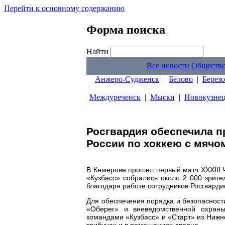
Перейти к основному содержанию
Форма поиска
Найти
Все новости
Обществ
Анжеро-Судженск
|
Белово
|
Берез
Междуреченск
|
Мыски
|
Новокузне
Росгвардия обеспечила п
России по хоккею с мячо
В Кемерове прошел первый матч XXXIII 
«Кузбасс» собрались около 2 000 зрит
благодаря работе сотрудников Росгварди
Для обеспечения порядка и безопаснос
«Оберег» и вневедомственной охраны
командами «Кузбасс» и «Старт» из Нижне
трибунах и в помещениях дворца.