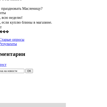
е праздновать Масленицу?
нты
, всю неделю!
, если куплю блины в магазине.
т
Старые опросы
Результаты
ментарии
тест