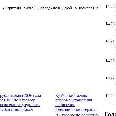
14:24
 и зрители смогли насладиться игрой в комфортной
14:23
14:21
14:20
10:22
руб. с начала 2026 года
Кузбасские медики
15:55
ие СФР по Кузбассу
впервые установили
о на выплату единого
пациентам
кузбасским семьям
«механические сердца»
Гол
В Кузбассе по областной