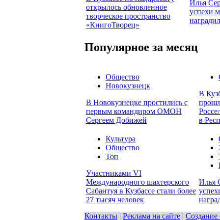
Илья Се
открылось обновленное
успехи м
творческое пространство
награди
«КнигоТворец»
Популярное за месяц
Общество
Новокузнецк
В Куз
В Новокузнецке простились с
прошл
первым командиром ОМОН
Россе
Сергеем Добижей
в Рес
Культура
Общество
Топ
Участниками VI
Международного шахтерского
Илья 
Сабантуя в Кузбассе стали более
успех
27 тысяч человек
награ
Контакты
|
Реклама на сайте
|
Создание 