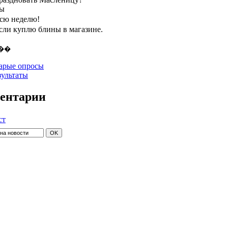
ты
всю неделю!
если куплю блины в магазине.
арые опросы
зультаты
ентарии
ст