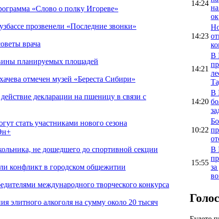
14:24
на
рограмма «Слово о полку Игореве»
ок
Кузбассе прозвенели «Последние звонки»
Но
14:23
от
советы врача
ко
В 
овины планируемых площадей
пр
14:21
ле
хачева отмечен музей «Береста Сибири»
Та
В 
 действие декларации на пшеницу в связи с
14:20
бо
за
Бо
гут стать участниками нового сезона
10:22
пр
Эн+
от
В 
кольника, не дошедшего до спортивной секции
пр
15:55
за
ли конфликт в городском общежитии
во
бедителями международного творческого конкурса
Голо
я элитного алкоголя на сумму около 20 тысяч
Будете 