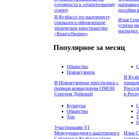
готовность к отопительному
направил
сезону
пособия 
В Кузбассе по нацпроекту
Илья Сер
открылось обновленное
успехи м
творческое пространство
наградил
«КнигоТворец»
Популярное за месяц
Общество
О
Новокузнецк
В Кузб
В Новокузнецке простились с
прошли
первым командиром ОМОН
Россел
Сергеем Добижей
в Респ
Культура
О
Общество
Э
Топ
Т
Н
Участниками VI
Международного шахтерского
Илья С
Сабантуя в Кузбассе стали
успехи