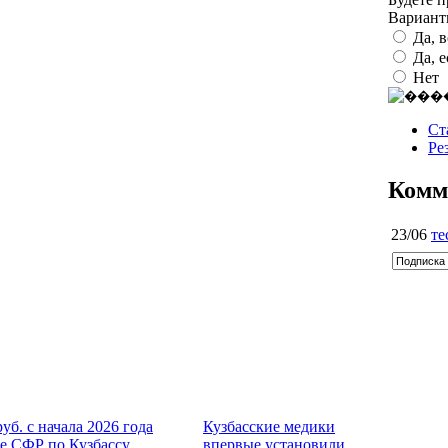
Вариан
Да, 
Да, 
Нет
Ст
Ре
Комм
23/06
те
руб. с начала 2026 года
Кузбасские медики
е СФР по Кузбассу
впервые установили