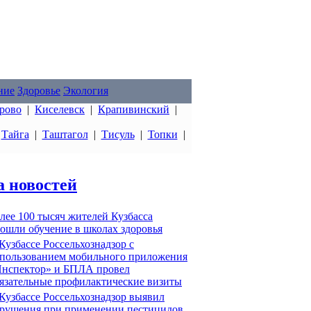
ние
Здоровье
Экология
рово
|
Киселевск
|
Крапивинский
|
|
Тайга
|
Таштагол
|
Тисуль
|
Топки
|
а новостей
лее 100 тысяч жителей Кузбасса
ошли обучение в школах здоровья
Кузбассе Россельхознадзор с
пользованием мобильного приложения
нспектор» и БПЛА провел
язательные профилактические визиты
Кузбассе Россельхознадзор выявил
рушения при применении пестицидов