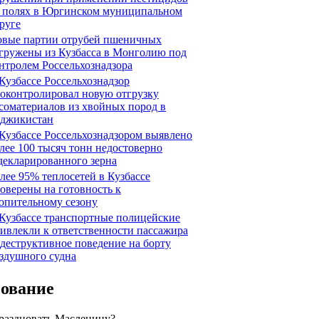
 полях в Юргинском муниципальном
руге
вые партии отрубей пшеничных
гружены из Кузбасса в Монголию под
нтролем Россельхознадзора
Кузбассе Россельхознадзор
оконтролировал новую отгрузку
соматериалов из хвойных пород в
джикистан
Кузбассе Россельхознадзором выявлено
лее 100 тысяч тонн недостоверно
декларированного зерна
лее 95% теплосетей в Кузбассе
оверены на готовность к
опительному сезону
Кузбассе транспортные полицейские
ивлекли к ответственности пассажира
 деструктивное поведение на борту
здушного судна
сование
праздновать Масленицу?