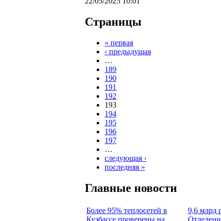
22/05/2025 10:01
Страницы
« первая
‹ предыдущая
…
189
190
191
192
193
194
195
196
197
…
следующая ›
последняя »
Главные новости
Более 95% теплосетей в
9,6 млрд 
Кузбассе проверены на
Отделени