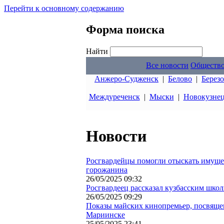
Перейти к основному содержанию
Форма поиска
Найти
Все новости
Обществ
Анжеро-Судженск
|
Белово
|
Берез
Междуреченск
|
Мыски
|
Новокузне
Новости
Росгвардейцы помогли отыскать имущес
горожанина
26/05/2025 09:32
Росгвардеец рассказал кузбасским шко
26/05/2025 09:29
Показы майских кинопремьер, посвяще
Мариинске
25/05/2025 23:41