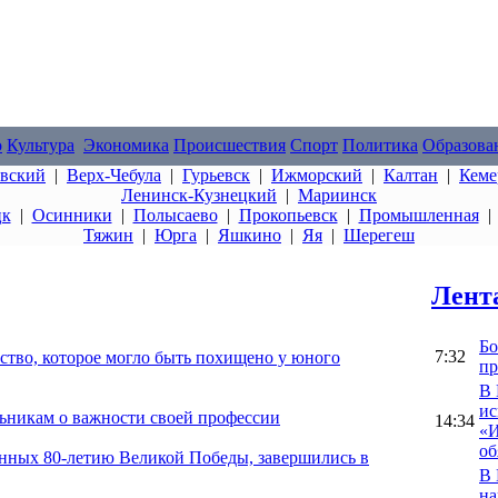
о
Культура
Экономика
Происшествия
Спорт
Политика
Образова
овский
|
Верх-Чебула
|
Гурьевск
|
Ижморский
|
Калтан
|
Кеме
Ленинск-Кузнецкий
|
Мариинск
цк
|
Осинники
|
Полысаево
|
Прокопьевск
|
Промышленная
Тяжин
|
Юрга
|
Яшкино
|
Яя
|
Шерегеш
Лент
Бо
7:32
тво, которое могло быть похищено у юного
пр
В 
ис
льникам о важности своей профессии
14:34
«И
об
нных 80-летию Великой Победы, завершились в
В 
на