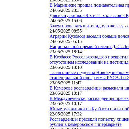
В Мариинске прошла познавательная п
24/05/2025 23:35
Для выпускников 9-х и 11-х классов в 
24/05/2025 15:06
Зачем проверять щитовидную железу - 
24/05/2025 08:55
Аграрии Кузбасса засеяли больше пол
24/05/2025 05:15
Национальной премией имени Д. С. Ли
23/05/2025 18:14
В Кузбассе Россельхознадзор прекратил
отсутствием исследований на пестицид
23/05/2025 13:10
Талантливые студенты Новокузнецка мо
стипендиальной программы РУСАЛ и 
23/05/2025 11:47
В Кемерове росгвардейцы разыскали ш
23/05/2025 10:17
В Междуреченске росгвардейцы пресек
23/05/2025 10:17
Юные художники из Кузбасса стали по
22/05/2025 17:32
Росгвардейцы пресекли попытку хищени
рублей в кемеровском гипермаркете