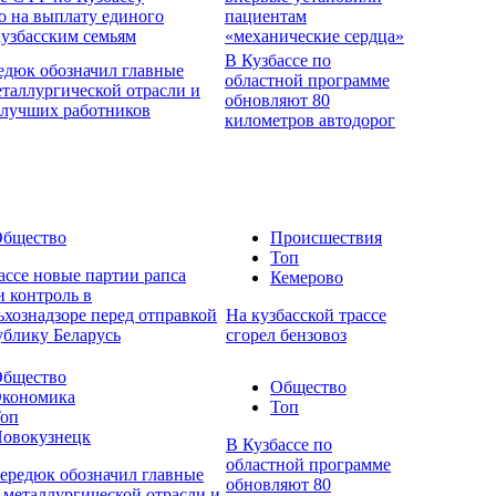
о на выплату единого
пациентам
кузбасским семьям
«механические сердца»
В Кузбассе по
едюк обозначил главные
областной программе
еталлургической отрасли и
обновляют 80
 лучших работников
километров автодорог
бщество
Происшествия
Топ
ассе новые партии рапса
Кемерово
 контроль в
ьхознадзоре перед отправкой
На кузбасской трассе
ублику Беларусь
сгорел бензовоз
бщество
Общество
кономика
Топ
оп
овокузнецк
В Кузбассе по
областной программе
ередюк обозначил главные
обновляют 80
 металлургической отрасли и