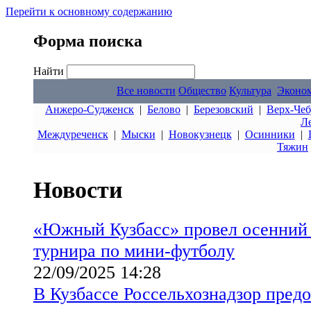
Перейти к основному содержанию
Форма поиска
Найти
Все новости
Общество
Культура
Эконо
Анжеро-Судженск
|
Белово
|
Березовский
|
Верх-Чеб
Л
Междуреченск
|
Мыски
|
Новокузнецк
|
Осинники
|
Тяжин
Новости
«Южный Кузбасс» провел осенний 
турнира по мини-футболу
22/09/2025 14:28
В Кузбассе Россельхознадзор предо