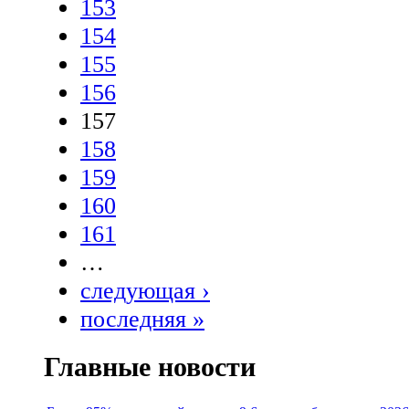
153
154
155
156
157
158
159
160
161
…
следующая ›
последняя »
Главные новости