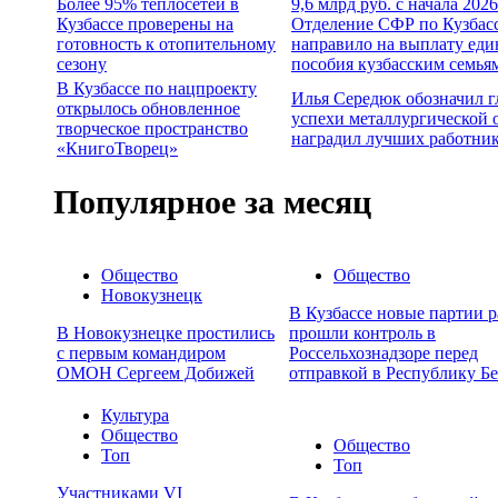
Более 95% теплосетей в
9,6 млрд руб. с начала 2026
Кузбассе проверены на
Отделение СФР по Кузбас
готовность к отопительному
направило на выплату еди
сезону
пособия кузбасским семья
В Кузбассе по нацпроекту
Илья Середюк обозначил 
открылось обновленное
успехи металлургической 
творческое пространство
наградил лучших работни
«КнигоТворец»
Популярное за месяц
Общество
Общество
Новокузнецк
В Кузбассе новые партии р
В Новокузнецке простились
прошли контроль в
с первым командиром
Россельхознадзоре перед
ОМОН Сергеем Добижей
отправкой в Республику Бе
Культура
Общество
Общество
Топ
Топ
Участниками VI