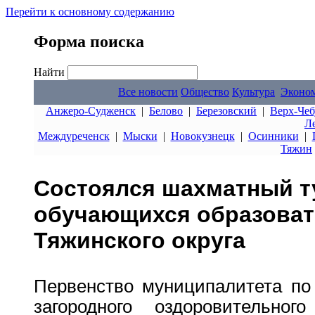
Перейти к основному содержанию
Форма поиска
Найти
Все новости
Общество
Культура
Эконо
Анжеро-Судженск
|
Белово
|
Березовский
|
Верх-Чеб
Л
Междуреченск
|
Мыски
|
Новокузнецк
|
Осинники
|
Тяжин
Состоялся шахматный т
обучающихся образоват
Тяжинского округа
Первенство муниципалитета по
загородного оздоровительно