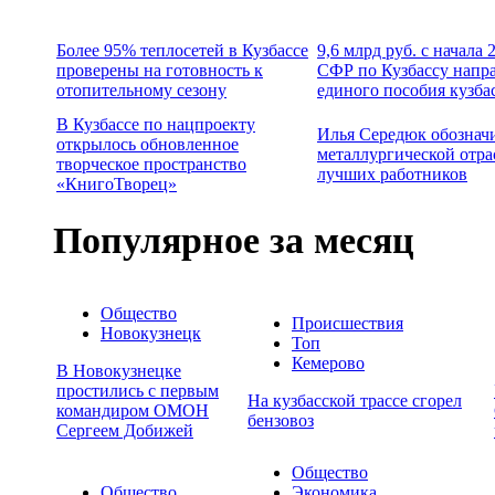
Более 95% теплосетей в Кузбассе
9,6 млрд руб. с начала
проверены на готовность к
СФР по Кузбассу напр
отопительному сезону
единого пособия кузба
В Кузбассе по нацпроекту
Илья Середюк обознач
открылось обновленное
металлургической отра
творческое пространство
лучших работников
«КнигоТворец»
Популярное за месяц
Общество
Происшествия
Новокузнецк
Топ
Кемерово
В Новокузнецке
простились с первым
На кузбасской трассе сгорел
командиром ОМОН
бензовоз
Сергеем Добижей
Общество
Общество
Экономика