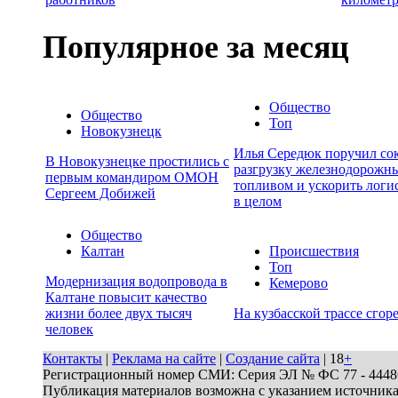
Популярное за месяц
Общество
Общество
Топ
Новокузнецк
Илья Середюк поручил сок
В Новокузнецке простились с
разгрузку железнодорожны
первым командиром ОМОН
топливом и ускорить логи
Сергеем Добижей
в целом
Общество
Калтан
Происшествия
Топ
Модернизация водопровода в
Кемерово
Калтане повысит качество
жизни более двух тысяч
На кузбасской трассе сгор
человек
Контакты
|
Реклама на сайте
|
Создание сайта
| 18
+
Регистрационный номер СМИ: Серия ЭЛ № ФС 77 - 44486 
Публикация материалов возможна с указанием источник