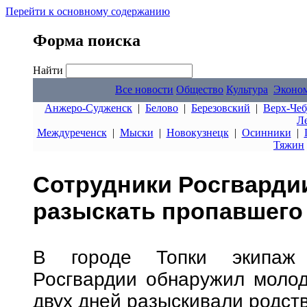
Перейти к основному содержанию
Форма поиска
Найти
Все новости
Общество
Культура
Эконо
Анжеро-Судженск
|
Белово
|
Березовский
|
Верх-Чеб
Л
Междуреченск
|
Мыски
|
Новокузнецк
|
Осинники
|
Тяжин
Сотрудники Росгварди
разыскать пропавшего
В городе Топки экипаж 
Росгвардии обнаружил молодо
двух дней разыскивали родст