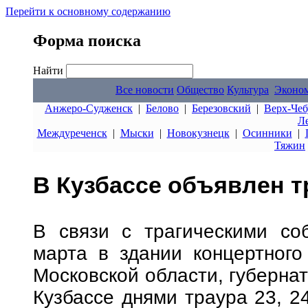
Перейти к основному содержанию
Форма поиска
Найти
Все новости
Общество
Культура
Эконо
Анжеро-Судженск
|
Белово
|
Березовский
|
Верх-Чеб
Л
Междуреченск
|
Мыски
|
Новокузнецк
|
Осинники
|
Тяжин
В Кузбассе объявлен 
В связи с трагическими со
марта в здании концертного
Московской области, губерна
Кузбассе днями траура 23, 24