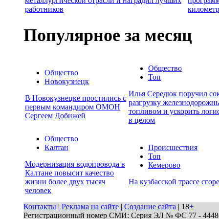
металлургической отрасли и наградил лучших
программ
работников
километр
Популярное за месяц
Общество
Общество
Топ
Новокузнецк
Илья Середюк поручил сок
В Новокузнецке простились с
разгрузку железнодорожны
первым командиром ОМОН
топливом и ускорить логи
Сергеем Добижей
в целом
Общество
Калтан
Происшествия
Топ
Модернизация водопровода в
Кемерово
Калтане повысит качество
жизни более двух тысяч
На кузбасской трассе сгор
человек
Контакты
|
Реклама на сайте
|
Создание сайта
| 18
+
Регистрационный номер СМИ: Серия ЭЛ № ФС 77 - 44486 