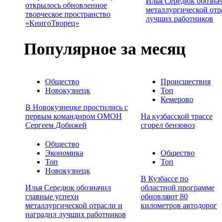
Илья Середюк обозна
открылось обновленное
металлургической отр
творческое пространство
лучших работников
«КнигоТворец»
Популярное за месяц
Общество
Происшествия
Новокузнецк
Топ
Кемерово
В Новокузнецке простились с
первым командиром ОМОН
На кузбасской трассе
Сергеем Добижей
сгорел бензовоз
Общество
Экономика
Общество
Топ
Топ
Новокузнецк
В Кузбассе по
Илья Середюк обозначил
областной программе
главные успехи
обновляют 80
металлургической отрасли и
километров автодорог
наградил лучших работников