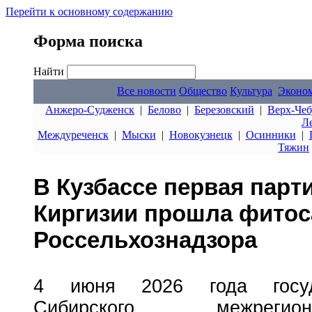
Перейти к основному содержанию
Форма поиска
Найти
Все новости
Общество
Культура
Эконо
Анжеро-Судженск
|
Белово
|
Березовский
|
Верх-Чеб
Л
Междуреченск
|
Мыски
|
Новокузнецк
|
Осинники
|
Тяжин
В Кузбассе первая парт
Киргизии прошла фитос
Россельхознадзора
4 июня 2026 года госуда
Сибирского межрегио