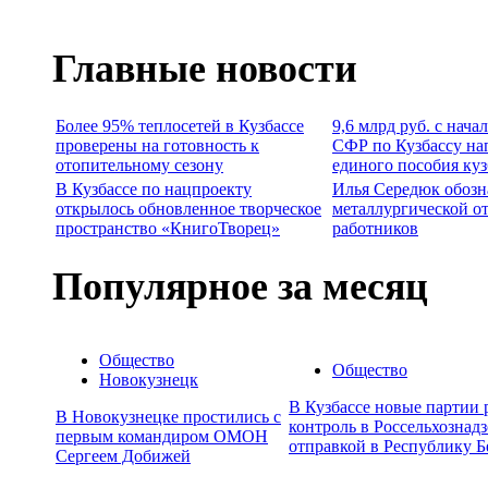
Главные новости
Более 95% теплосетей в Кузбассе
9,6 млрд руб. с нача
проверены на готовность к
СФР по Кузбассу на
отопительному сезону
единого пособия ку
В Кузбассе по нацпроекту
Илья Середюк обозн
открылось обновленное творческое
металлургической о
пространство «КнигоТворец»
работников
Популярное за месяц
Общество
Общество
Новокузнецк
В Кузбассе новые партии
В Новокузнецке простились с
контроль в Россельхознадз
первым командиром ОМОН
отправкой в Республику Б
Сергеем Добижей