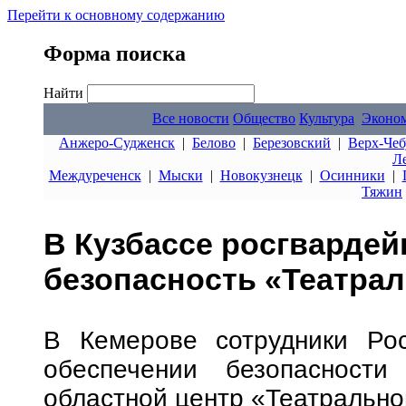
Перейти к основному содержанию
Форма поиска
Найти
Все новости
Общество
Культура
Эконо
Анжеро-Судженск
|
Белово
|
Березовский
|
Верх-Чеб
Л
Междуреченск
|
Мыски
|
Новокузнецк
|
Осинники
|
Тяжин
В Кузбассе росгварде
безопасность «Театрал
В Кемерове сотрудники Рос
обеспечении безопасност
областной центр «Театрально