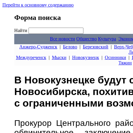
Перейти к основному содержанию
Форма поиска
Найти
Все новости
Общество
Культура
Эконо
Анжеро-Судженск
|
Белово
|
Березовский
|
Верх-Чеб
Л
Междуреченск
|
Мыски
|
Новокузнецк
|
Осинники
|
Тяжин
В Новокузнецке будут 
Новосибирска, похитив
с ограниченными возм
Прокурор Центрального райо
обвинительное заключен