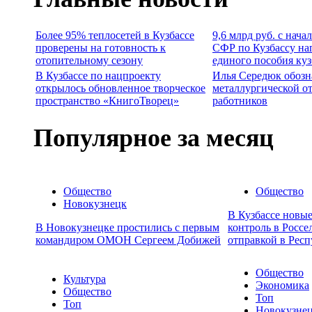
Более 95% теплосетей в Кузбассе
9,6 млрд руб. с нача
проверены на готовность к
СФР по Кузбассу на
отопительному сезону
единого пособия ку
В Кузбассе по нацпроекту
Илья Середюк обозн
открылось обновленное творческое
металлургической о
пространство «КнигоТворец»
работников
Популярное за месяц
Общество
Общество
Новокузнецк
В Кузбассе новы
В Новокузнецке простились с первым
контроль в Россе
командиром ОМОН Сергеем Добижей
отправкой в Респ
Общество
Культура
Экономика
Общество
Топ
Топ
Новокузне