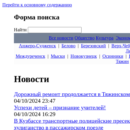
Перейти к основному содержанию
Форма поиска
Найти
Все новости
Общество
Культура
Эконо
Анжеро-Судженск
|
Белово
|
Березовский
|
Верх-Чеб
Л
Междуреченск
|
Мыски
|
Новокузнецк
|
Осинники
|
Тяжин
Новости
Дорожный ремонт продолжается в Тяжинском
04/10/2024 23:47
Успехи детей – признание учителей!
04/10/2024 16:29
В Кузбассе транспортные полицейские пресе
хулиганство в пассажирском поезде