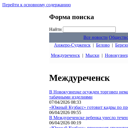
Перейти к основному содержанию
Форма поиска
Найти
Все новости
Обществ
Анжеро-Судженск
|
Белово
|
Берез
Междуреченск
|
Мыски
|
Новокузне
Междуреченск
В Новокузнецке осужден торговец не
табачными изделиями
07/04/2026 08:33
«Южный Кузбасс» готовит кадры по п
06/04/2026 09:55
В Междуреченске ребенка унесло тече
06/04/2026 00:19
«Южный Кузбасс» принимает студентов