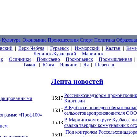
о
Культура
Экономика
Происшествия
Спорт
Политика
Образова
овский
|
Верх-Чебула
|
Гурьевск
|
Ижморский
|
Калтан
|
Кеме
Ленинск-Кузнецкий
|
Мариинск
цк
|
Осинники
|
Полысаево
|
Прокопьевск
|
Промышленная
Тяжин
|
Юрга
|
Яшкино
|
Яя
|
Шерегеш
Лента новостей
Россельхознадзором проконтролиро
15:17
маркированными
Киргизии
В Кузбассе проведен обязательны
15:15
сельхозтоваропроизводителя ООО
рограмме «Проф100»
В Мариинском округе Кузбасса л
15:13
свалка твердых коммунальных отх
нием
Под контролем Россельхознадзора
15:11
 на практику