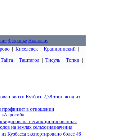
ние
Здоровье
Экология
рово
|
Киселевск
|
Крапивинский
|
|
Тайга
|
Таштагол
|
Тисуль
|
Топки
|
ван ввоз в Кузбасс 2,38 тонн ягод из
й профвизит в отношении
 «Агросиб»
иквидирована несанкционированная
одов на землях сельхозназначения
 из Кузбасса экспортировано более 46