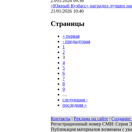
23/01/2026 09:36
«Южный Кузбасс» наградил лучших на
21/01/2026 10:40
Страницы
« первая
‹ предыдущая
1
2
3
4
5
6
7
8
9
…
следующая ›
последняя »
Контакты
|
Реклама на сайте
|
Создание 
Регистрационный номер СМИ: Серия ЭЛ 
Публикация материалов возможна с ук