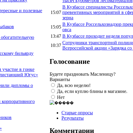
тысяч кубометров лесоматериалов
В Кузбассе специалисты Россельх
тересные и полезные
15:07
превентивных мероприятий в сфер
зерна
В Кузбассе Россельхознадзор прек
ыбаков
15:05
овса
13:47
В Кузбассе проходит неделя попу
 обогатительную
Сотрудники транспортной полици
10:37
Всероссийской акции «Зарядка со
сскому бильярду
Голосование
 участие в гонке
Будете праздновать Масленицу?
«Блистающий Югус»
Варианты
Да, всю неделю!
чили дипломы о
Да, если куплю блины в магазине.
Нет
 корпоративного
Старые опросы
ников
Результаты
»
Комментарии