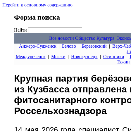
Перейти к основному содержанию
Форма поиска
Найти
Все новости
Общество
Культура
Эконо
Анжеро-Судженск
|
Белово
|
Березовский
|
Верх-Чеб
Л
Междуреченск
|
Мыски
|
Новокузнецк
|
Осинники
|
Тяжин
Крупная партия берёзов
из Кузбасса отправлена 
фитосанитарного контр
Россельхознадзора
14 мая 2026 года специалист С