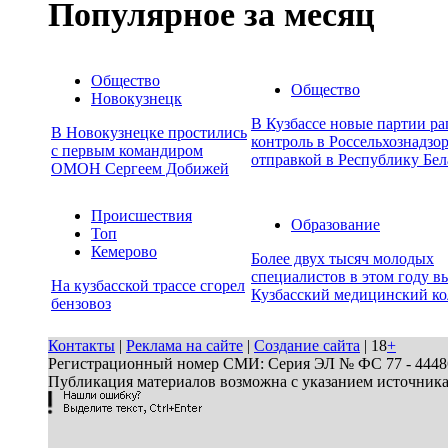
Популярное за месяц
Общество
Общество
Новокузнецк
В Кузбассе новые партии р
В Новокузнецке простились
контроль в Россельхознадзор
с первым командиром
отправкой в Республику Бел
ОМОН Сергеем Добижей
Происшествия
Образование
Топ
Кемерово
Более двух тысяч молодых
специалистов в этом году в
На кузбасской трассе сгорел
Кузбасский медицинский к
бензовоз
Контакты
|
Реклама на сайте
|
Создание сайта
| 18
+
Регистрационный номер СМИ: Серия ЭЛ № ФС 77 - 44486 
Публикация материалов возможна с указанием источник