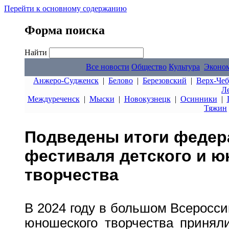
Перейти к основному содержанию
Форма поиска
Найти
Все новости
Общество
Культура
Эконо
Анжеро-Судженск
|
Белово
|
Березовский
|
Верх-Чеб
Л
Междуреченск
|
Мыски
|
Новокузнецк
|
Осинники
|
Тяжин
Подведены итоги федер
фестиваля детского и ю
творчества
В 2024 году в большом Всеросси
юношеского творчества принял