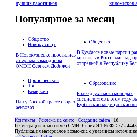
лучших работников
километров 
Популярное за месяц
Общество
Общество
Новокузнецк
В Кузбассе новые партии р
В Новокузнецке простились
контроль в Россельхознадзор
с первым командиром
отправкой в Республику Бел
ОМОН Сергеем Добижей
Происшествия
Образование
Топ
Кемерово
Более двух тысяч молодых
специалистов в этом году в
На кузбасской трассе сгорел
Кузбасский медицинский к
бензовоз
Контакты
|
Реклама на сайте
|
Создание сайта
| 18
+
Регистрационный номер СМИ: Серия ЭЛ № ФС 77 - 44486 
Публикация материалов возможна с указанием источник