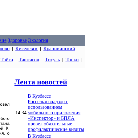
ние
Здоровье
Экология
рово
|
Киселевск
|
Крапивинский
|
|
Тайга
|
Таштагол
|
Тисуль
|
Топки
|
Лента новостей
В Кузбассе
Россельхознадзор с
овел
использованием
14:34
мобильного приложения
«Инспектор» и БПЛА
бого
тана
провел обязательные
ей К.
профилактические визиты
ия, о
В Кузбассе