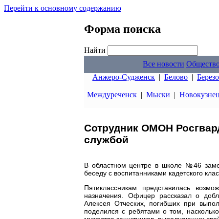
Перейти к основному содержанию
Форма поиска
Найти
Все новости
Обществ
Анжеро-Судженск
|
Белово
|
Берез
Междуреченск
|
Мыски
|
Новокузне
Сотрудник ОМОН Росгвард
службой
В областном центре в школе №46 заме
беседу с воспитанниками кадетского кла
Пятиклассникам представилась возмож
назначения. Офицер рассказал о добл
Алексея Отческих, погибших при выпол
поделился с ребятами о том, наскольк
мужестве защитников, выполняющих свой