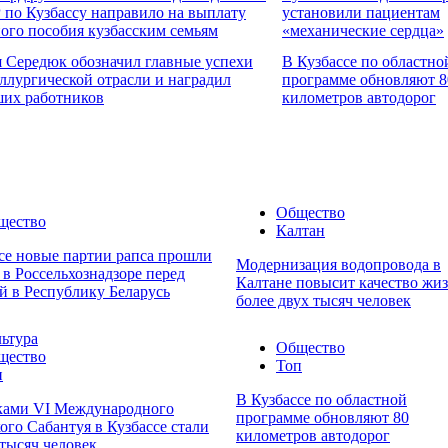
по Кузбассу направило на выплату
установили пациентам
ого пособия кузбасским семьям
«механические сердца»
 Середюк обозначил главные успехи
В Кузбассе по областно
ллургической отрасли и наградил
программе обновляют 8
их работников
километров автодорог
Общество
щество
Калтан
се новые партии рапса прошли
Модернизация водопровода в
 в Россельхознадзоре перед
Калтане повысит качество жи
й в Республику Беларусь
более двух тысяч человек
ьтура
Общество
щество
Топ
п
В Кузбассе по областной
ками VI Международного
программе обновляют 80
ого Сабантуя в Кузбассе стали
километров автодорог
 тысяч человек