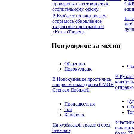
проверены на готовность к
СФР 
отопительному сезону
един
В Кузбассе по нацпроекту
Илья
открылось обновленное
мета
творческое пространство
лучш
«КнигоТворец»
Популярное за месяц
Общество
Об
Новокузнецк
В Кузбас
В Новокузнецке простились
контроль
с первым командиром ОМОН
отправко
Сергеем Добижей
Кул
Происшествия
Об
Топ
То
Кемерово
Участни
На кузбасской трассе сгорел
шахтерск
бензовоз
более 27