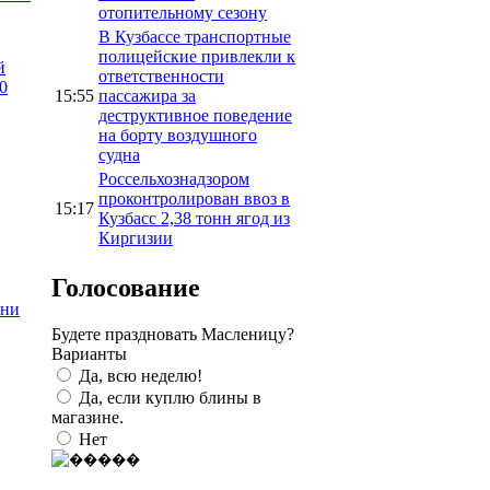
отопительному сезону
В Кузбассе транспортные
полицейские привлекли к
й
ответственности
0
15:55
пассажира за
деструктивное поведение
на борту воздушного
судна
Россельхознадзором
проконтролирован ввоз в
15:17
Кузбасс 2,38 тонн ягод из
Киргизии
Голосование
зни
Будете праздновать Масленицу?
Варианты
Да, всю неделю!
Да, если куплю блины в
магазине.
Нет