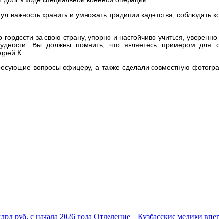
нул важность хранить и умножать традиции кадетства, соблюдать к
о гордости за свою страну, упорно и настойчиво учиться, уверенно
рудности. Вы должны помнить, что являетесь примером для с
дрей К.
ересующие вопросы офицеру, а также сделали совместную фотог
млрд руб. с начала 2026 года Отделение
Кузбасские медики впе