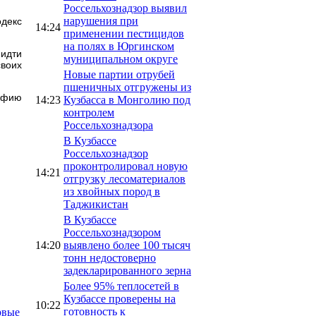
Россельхознадзор выявил
нарушения при
одекс
14:24
применении пестицидов
на полях в Юргинском
 идти
муниципальном округе
воих
Новые партии отрубей
пшеничных отгружены из
рафию
14:23
Кузбасса в Монголию под
контролем
Россельхознадзора
В Кузбассе
Россельхознадзор
проконтролировал новую
14:21
отгрузку лесоматериалов
из хвойных пород в
Таджикистан
В Кузбассе
Россельхознадзором
14:20
выявлено более 100 тысяч
тонн недостоверно
задекларированного зерна
Более 95% теплосетей в
Кузбассе проверены на
10:22
готовность к
рвые