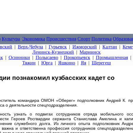
о
Культура
Экономика
Происшествия
Спорт
Политика
Образова
овский
|
Верх-Чебула
|
Гурьевск
|
Ижморский
|
Калтан
|
Кеме
Ленинск-Кузнецкий
|
Мариинск
цк
|
Осинники
|
Полысаево
|
Прокопьевск
|
Промышленная
Тяжин
|
Юрга
|
Яшкино
|
Яя
|
Шерегеш
ии познакомил кузбасских кадет со
ститель командира ОМОН «Оберег» подполковник Андрей К. пр
сса о деятельности спецподразделения.
ность узнать о подвигах сотрудников отряда мобильного осо
ести Героев Росгвардии сержанта Станислава Амелина и капи
нение служебного долга. Из личного опыта подполковник Андр
о важна и ответственна профессия сотрудников спецподразделен
 долг в ходе специальной военной операции.