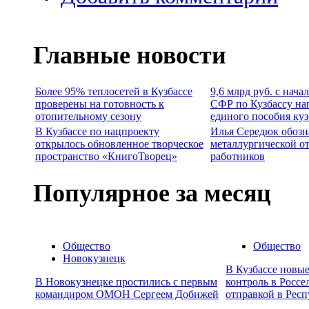
Главные новости
Более 95% теплосетей в Кузбассе
9,6 млрд руб. с нача
проверены на готовность к
СФР по Кузбассу на
отопительному сезону
единого пособия ку
В Кузбассе по нацпроекту
Илья Середюк обозн
открылось обновленное творческое
металлургической о
пространство «КнигоТворец»
работников
Популярное за месяц
Общество
Общество
Новокузнецк
В Кузбассе новы
В Новокузнецке простились с первым
контроль в Россе
командиром ОМОН Сергеем Добижей
отправкой в Респ