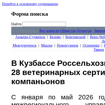
Перейти к основному содержанию
Форма поиска
Найти
Все новости
Общество
Культура
Эконо
Анжеро-Судженск
|
Белово
|
Березовский
|
Верх-Чеб
Л
Междуреченск
|
Мыски
|
Новокузнецк
|
Осинники
|
Тяжин
В Кузбассе Россельхо
28 ветеринарных серт
компаньонов
С января по май 2026 год
межрегионального управ