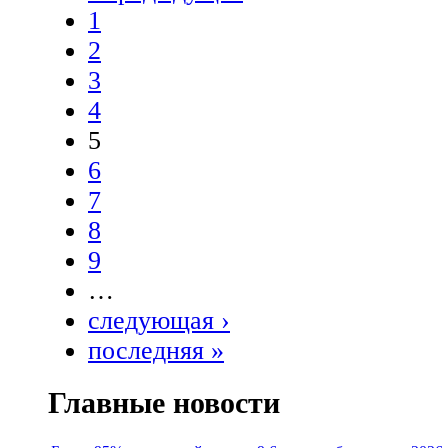
1
2
3
4
5
6
7
8
9
…
следующая ›
последняя »
Главные новости