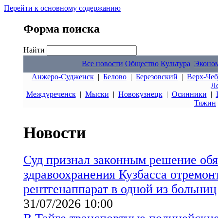
Перейти к основному содержанию
Форма поиска
Найти
Все новости
Общество
Культура
Эконо
Анжеро-Судженск
|
Белово
|
Березовский
|
Верх-Чеб
Л
Междуреченск
|
Мыски
|
Новокузнецк
|
Осинники
|
Тяжин
Новости
Суд признал законным решение обя
здравоохранения Кузбасса отремон
рентгенаппарат в одной из больниц
31/07/2026 10:00