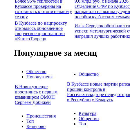
Более 95% теплосетей в
9,6 млрд руб. с начала 2026
Кузбассе проверены на
Отделение СФР по Кузбасс
готовность к отопительному
направило на выплату еди
сезону
пособия кузбасским семьям
В Кузбассе по нацпроекту
Илья Середюк обозначил г
открылось обновленное
успехи металлургической о
творческое пространство
наградил лучших работник
«КнигоТворец»
Популярное за месяц
Общество
Общество
Новокузнецк
В Кузбассе новые партии рапса
В Новокузнецке
прошли контроль в
простились с первым
Россельхознадзоре перед отпра
командиром ОМОН
в Республику Беларусь
Сергеем Добижей
Культура
Происшествия
Общество
Топ
Топ
Кемерово