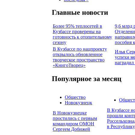
Главные новости
Более 95% теплосетей в
9,6 млрд 
Кузбассе проверены на
Отделени
готовность к отопительному
направил
сезону
пособия 
В Кузбассе по нацпроекту
Илья Сер
открылось обновленное
успехи м
творческое пространство
наградил
«КнигоТворец»
Популярное за месяц
Общество
Общест
Новокузнецк
В Кузбассе н
В Новокузнецке
прошли конт
простились с первым
Россельхозна
командиром ОМОН
в Республику
Сергеем Добижей