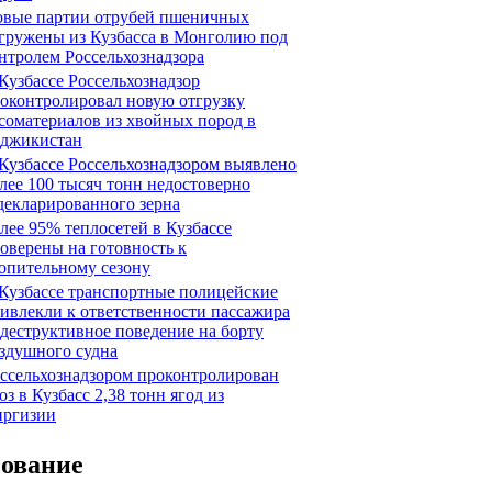
вые партии отрубей пшеничных
гружены из Кузбасса в Монголию под
нтролем Россельхознадзора
Кузбассе Россельхознадзор
оконтролировал новую отгрузку
соматериалов из хвойных пород в
джикистан
Кузбассе Россельхознадзором выявлено
лее 100 тысяч тонн недостоверно
декларированного зерна
лее 95% теплосетей в Кузбассе
оверены на готовность к
опительному сезону
Кузбассе транспортные полицейские
ивлекли к ответственности пассажира
 деструктивное поведение на борту
здушного судна
ссельхознадзором проконтролирован
оз в Кузбасс 2,38 тонн ягод из
ргизии
сование