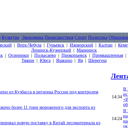
о
Культура
Экономика
Происшествия
Спорт
Политика
Образова
овский
|
Верх-Чебула
|
Гурьевск
|
Ижморский
|
Калтан
|
Кеме
Ленинск-Кузнецкий
|
Мариинск
цк
|
Осинники
|
Полысаево
|
Прокопьевск
|
Промышленная
Тяжин
|
Юрга
|
Яшкино
|
Яя
|
Шерегеш
Лент
В 
ено из Кузбасса в регионы России под контролем
ис
14:34
«И
об
жено более 11 тонн мороженого для экспорта из
В 
на
14:24
на
олировал новую поставку в Китай лесоматериала из
ок