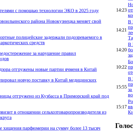
Но
14:23
от
ителями с помощью технологии ЭКО в 2025 году
ко
овоильинского района Новокузнецка меняет свой
В 
пр
14:21
ле
портные полицейские задержали подозреваемого в
Та
аркотических средств
В 
14:20
бо
предостережение за нарушение правил
за
идов
Бо
10:22
пр
адзора отгружены новые партии ячменя в Китай
от
В 
олировал новую поставку в Китай медицинских
пр
15:55
за
во
ницы отгружено из Кузбасса в Приморский край под
Ро
15:17
вв
Ки
фвизит в отношении сельхозтоваропроизводителя из
круга
Голо
е хищения парфюмерии на сумму более 13 тысяч