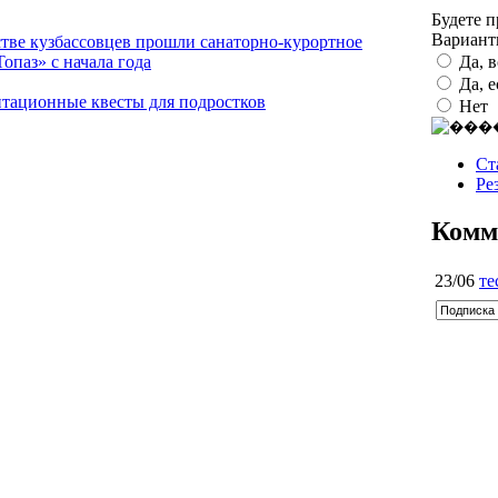
Будете 
Вариан
тве кузбассовцев прошли санаторно-курортное
Да, 
опаз» с начала года
Да, 
тационные квесты для подростков
Нет
Ст
Ре
Комм
23/06
те