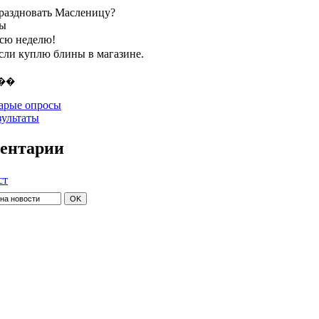
праздновать Масленицу?
ты
всю неделю!
если куплю блины в магазине.
арые опросы
зультаты
ентарии
ст