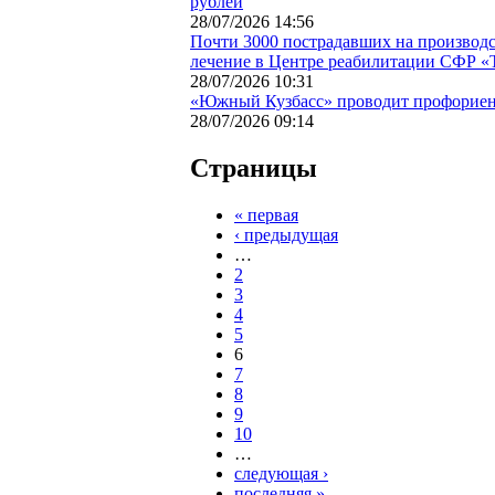
рублей
28/07/2026 14:56
Почти 3000 пострадавших на производс
лечение в Центре реабилитации СФР «Т
28/07/2026 10:31
«Южный Кузбасс» проводит профориен
28/07/2026 09:14
Страницы
« первая
‹ предыдущая
…
2
3
4
5
6
7
8
9
10
…
следующая ›
последняя »