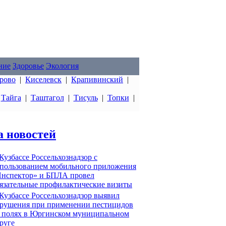
ние
Здоровье
Экология
рово
|
Киселевск
|
Крапивинский
|
|
Тайга
|
Таштагол
|
Тисуль
|
Топки
|
а новостей
Кузбассе Россельхознадзор с
пользованием мобильного приложения
нспектор» и БПЛА провел
язательные профилактические визиты
Кузбассе Россельхознадзор выявил
рушения при применении пестицидов
 полях в Юргинском муниципальном
руге