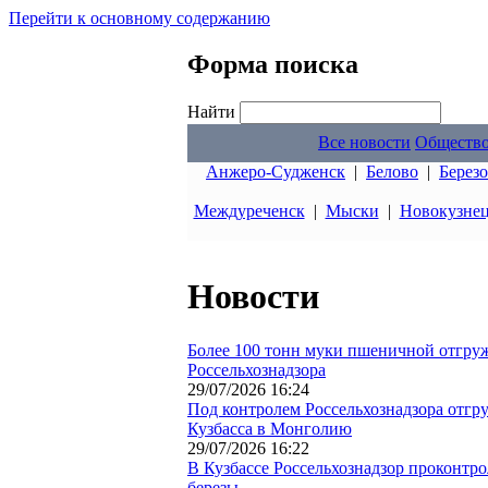
Перейти к основному содержанию
Форма поиска
Найти
Все новости
Обществ
Анжеро-Судженск
|
Белово
|
Берез
Междуреченск
|
Мыски
|
Новокузне
Новости
Более 100 тонн муки пшеничной отгруж
Россельхознадзора
29/07/2026 16:24
Под контролем Россельхознадзора отгру
Кузбасса в Монголию
29/07/2026 16:22
В Кузбассе Россельхознадзор проконтр
березы