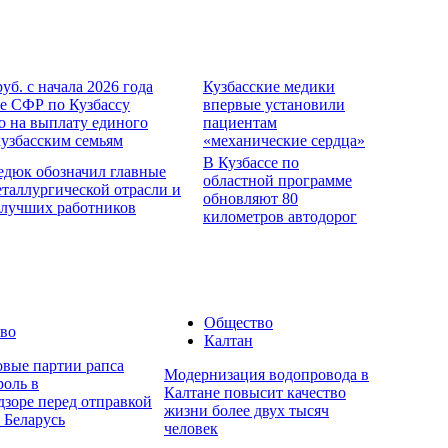
руб. с начала 2026 года
Кузбасские медики
е СФР по Кузбассу
впервые установили
о на выплату единого
пациентам
кузбасским семьям
«механические сердца»
В Кузбассе по
едюк обозначил главные
областной программе
еталлургической отрасли и
обновляют 80
 лучших работников
километров автодорог
Общество
во
Калтан
овые партии рапса
Модернизация водопровода в
роль в
Калтане повысит качество
дзоре перед отправкой
жизни более двух тысяч
 Беларусь
человек