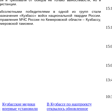
дистанции.
15:
абсолютными победителями в одной из групп стали
азначения «Кузбасс» войск национальной гвардии России.
управления МЧС России по Кемеровской области – Кузбассу,
емеровской таможни.
15:
15:
15:
13:
10:
Кузбасские медики
В Кузбассе по нацпроекту
о
впервые установили
открылось обновленное