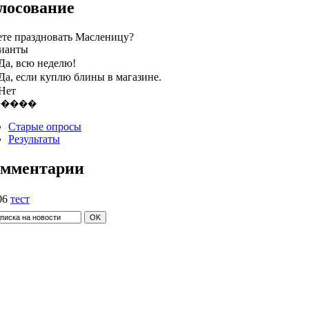
лосование
ете праздновать Масленицу?
ианты
Да, всю неделю!
Да, если куплю блины в магазине.
Нет
Старые опросы
Результаты
мментарии
06
тест