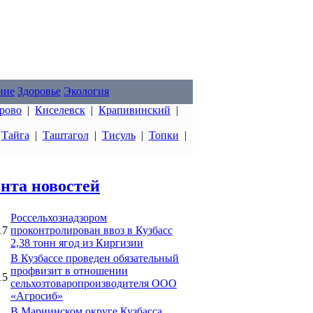
ние
Здоровье
Экология
рово
|
Киселевск
|
Крапивинский
|
|
Тайга
|
Таштагол
|
Тисуль
|
Топки
|
нта новостей
Россельхознадзором
17
проконтролирован ввоз в Кузбасс
2,38 тонн ягод из Киргизии
В Кузбассе проведен обязательный
профвизит в отношении
15
сельхозтоваропроизводителя ООО
«Агросиб»
В Мариинском округе Кузбасса