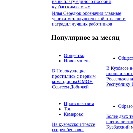
на выплату единого пособия
кузбасским семьям
Илья Середюк обозначил главные
успехи металлургической отрасли и
наградил лучших работников
Популярное за месяц
Общество
Общес
Новокузнецк
В Кузбассе н
В Новокузнецке
прошли конт
простились с первым
Россельхозна
командиром ОМОН
Республику 
Сергеем Добижей
Происшествия
Образо
Топ
Кемерово
Более двух 
специалисто
На кузбасской трассе
Кузбасский 
сгорел бензовоз