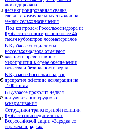
ликвидирована
13
несанкционированная свалка
твердых коммунальных отходов на
землях сельхозназначения
Под контролем Россельхознадзора из
11
Кузбасса экспортировано более 46
тысяч кубометров лесоматериалов
В Кузбассе специалисты
Россельхознадзора отмечают
07
важность превентивных
мероприятий в сфере обеспечения
качества и безопасности зерна
В Кузбассе Россельхознадзор
05
прекратил действие декларации на
1500 т овса
В Кузбассе проходит неделя
47
популяризации грудного
вскармливания
Сотрудники транспортной полиции
Кузбасса присоединились к
37
Всероссийской акции «Зарядка со
стражем порядка»