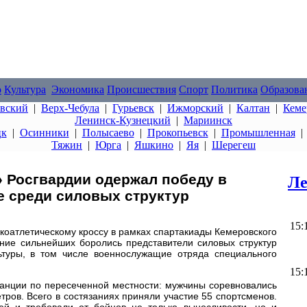
о
Культура
Экономика
Происшествия
Спорт
Политика
Образова
овский
|
Верх-Чебула
|
Гурьевск
|
Ижморский
|
Калтан
|
Кеме
Ленинск-Кузнецкий
|
Мариинск
цк
|
Осинники
|
Полысаево
|
Прокопьевск
|
Промышленная
Тяжин
|
Юрга
|
Яшкино
|
Яя
|
Шерегеш
» Росгвардии одержал победу в
Ле
е среди силовых структур
15:
коатлетическому кроссу в рамках спартакиады Кемеровского
ание сильнейших боролись представители силовых структур
ьтуры, в том числе военнослужащие отряда специального
15:
танции по пересеченной местности: мужчины соревновались
тров. Всего в состязаниях приняли участие 55 спортсменов.
ей и требовали от бойцов не только выносливости, но и