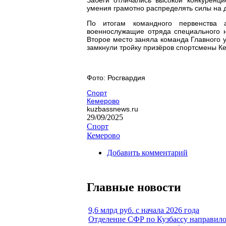
умения грамотно распределять силы на 
По итогам командного первенства 
военнослужащие отряда специального н
Второе место заняла команда Главного 
замкнули тройку призёров спортсмены К
Фото: Росгвардия
Спорт
Кемерово
kuzbassnews.ru
29/09/2025
Спорт
Кемерово
Добавить комментарий
Главные новости
9,6 млрд руб. с начала 2026 года
Отделение СФР по Кузбассу направил