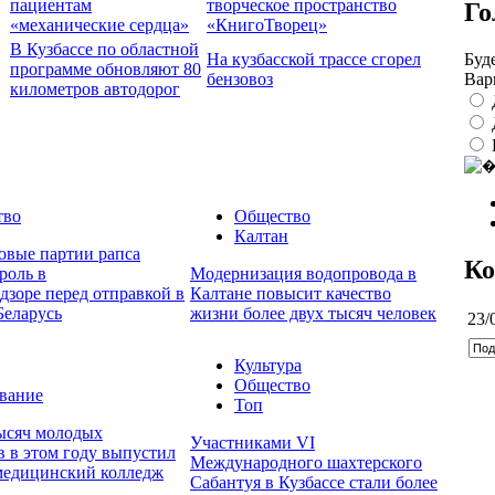
пациентам
творческое пространство
Го
«механические сердца»
«КнигоТворец»
В Кузбассе по областной
Буд
На кузбасской трассе сгорел
программе обновляют 80
Вар
бензовоз
километров автодорог
тво
Общество
Калтан
овые партии рапса
Ко
роль в
Модернизация водопровода в
дзоре перед отправкой в
Калтане повысит качество
Беларусь
жизни более двух тысяч человек
23/
Культура
Общество
вание
Топ
тысяч молодых
Участниками VI
в в этом году выпустил
Международного шахтерского
медицинский колледж
Сабантуя в Кузбассе стали более