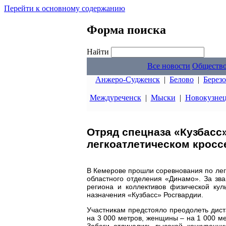
Перейти к основному содержанию
Форма поиска
Найти
Все новости
Обществ
Анжеро-Судженск
|
Белово
|
Берез
Междуреченск
|
Мыски
|
Новокузне
Отряд спецназа «Кузбасс
легкоатлетическом кросс
В Кемерове прошли соревнования по лег
областного отделения «Динамо». За зв
региона и коллективов физической кул
назначения «Кузбасс» Росгвардии.
Участникам предстояло преодолеть дис
на 3 000 метров, женщины – на 1 000 ме
Забеги отличались высокой конкуренци