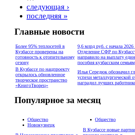
следующая ›
последняя »
Главные новости
Более 95% теплосетей в
9,6 млрд руб. с начала 2026
Кузбассе проверены на
Отделение СФР по Кузбасс
готовность к отопительному
направило на выплату еди
сезону
пособия кузбасским семьям
В Кузбассе по нацпроекту
Илья Середюк обозначил г
открылось обновленное
успехи металлургической о
творческое пространство
наградил лучших работник
«КнигоТворец»
Популярное за месяц
Общество
Общество
Новокузнецк
В Кузбассе новые партии