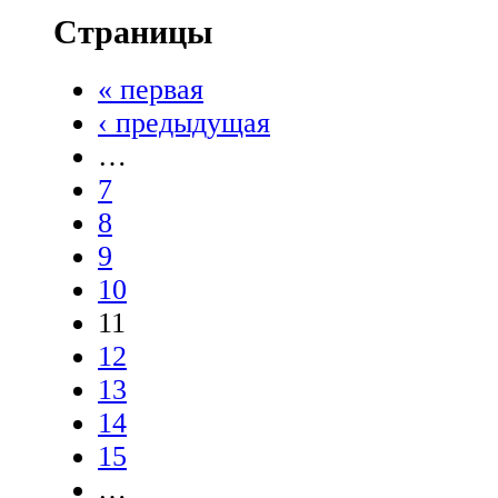
Страницы
« первая
‹ предыдущая
…
7
8
9
10
11
12
13
14
15
…