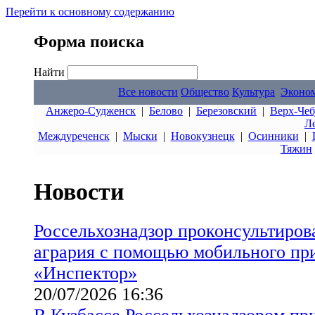
Перейти к основному содержанию
Форма поиска
Найти
Все новости
Общество
Культура
Эконо
Анжеро-Судженск
|
Белово
|
Березовский
|
Верх-Чеб
Л
Междуреченск
|
Мыски
|
Новокузнецк
|
Осинники
|
Тяжин
Новости
Россельхознадзор проконсультиров
агрария с помощью мобильного пр
«Инспектор»
20/07/2026 16:36