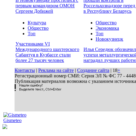
В Новокузнецке простились с
прошли контроль в
первым командиром ОМОН
Россельхознадзоре перед
Сергеем Добижей
в Республику Беларусь
Культура
Общество
Общество
Экономика
Топ
Топ
Новокузнецк
Участниками VI
Международного шахтерского
Илья Середюк обозначил
Сабантуя в Кузбассе стали
успехи металлургической
более 27 тысяч человек
наградил лучших работн
Контакты
|
Реклама на сайте
|
Создание сайта
| 18
+
Регистрационный номер СМИ: Серия ЭЛ № ФС 77 - 44486 
Публикация материалов возможна с указанием источник
Gismeteo