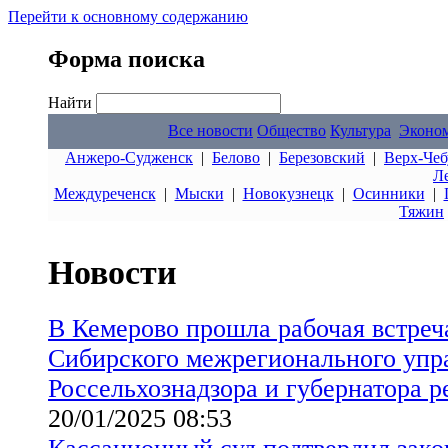
Перейти к основному содержанию
Форма поиска
Найти
Все новости
Общество
Культура
Эконо
Анжеро-Судженск
|
Белово
|
Березовский
|
Верх-Чеб
Л
Междуреченск
|
Мыски
|
Новокузнецк
|
Осинники
|
Тяжин
Новости
В Кемерово прошла рабочая встреч
Сибирского межрегионального упр
Россельхознадзора и губернатора р
20/01/2025 08:53