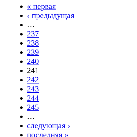
« первая
‹ предыдущая
…
237
238
239
240
241
242
243
244
245
…
следующая ›
последняя »