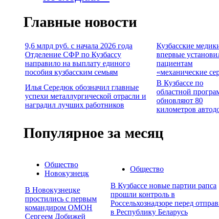
Главные новости
9,6 млрд руб. с начала 2026 года
Кузбасские медик
Отделение СФР по Кузбассу
впервые установи
направило на выплату единого
пациентам
пособия кузбасским семьям
«механические се
В Кузбассе по
Илья Середюк обозначил главные
областной програ
успехи металлургической отрасли и
обновляют 80
наградил лучших работников
километров автод
Популярное за месяц
Общество
Общество
Новокузнецк
В Кузбассе новые партии рапса
В Новокузнецке
прошли контроль в
простились с первым
Россельхознадзоре перед отпра
командиром ОМОН
в Республику Беларусь
Сергеем Добижей