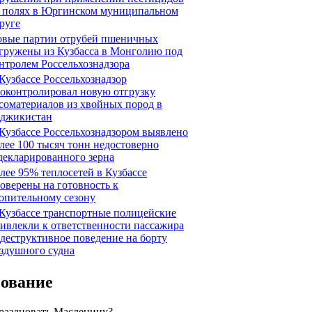
 полях в Юргинском муниципальном
руге
вые партии отрубей пшеничных
гружены из Кузбасса в Монголию под
нтролем Россельхознадзора
Кузбассе Россельхознадзор
оконтролировал новую отгрузку
соматериалов из хвойных пород в
джикистан
Кузбассе Россельхознадзором выявлено
лее 100 тысяч тонн недостоверно
декларированного зерна
лее 95% теплосетей в Кузбассе
оверены на готовность к
опительному сезону
Кузбассе транспортные полицейские
ивлекли к ответственности пассажира
 деструктивное поведение на борту
здушного судна
сование
праздновать Масленицу?