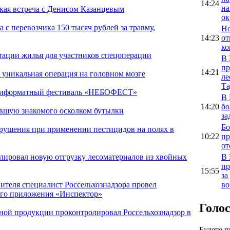
14:24
на
кая встреча с Денисом Казанцевым
ок
 с перевозчика 150 тысяч рублей за травму,
Но
14:23
от
ко
птации жилья для участников спецоперации
В 
пр
14:21
 уникальная операция на головном мозге
ле
Та
льтиформатный фестиваль «НЕБОФЕСТ»
В 
14:20
бо
ившую знакомого осколком бутылки
за
Бо
арушения при применении пестицидов на полях в
10:22
пр
от
В 
олировал новую отгрузку лесоматериалов из хвойных
пр
15:55
за
во
ителя специалист Россельхознадзора провел
ого приложения «Инспектор»
Голо
ной продукции проконтролировал Россельхознадзор в
Будете 