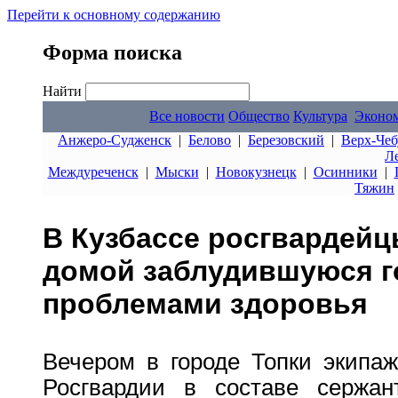
Перейти к основному содержанию
Форма поиска
Найти
Все новости
Общество
Культура
Эконо
Анжеро-Судженск
|
Белово
|
Березовский
|
Верх-Чеб
Л
Междуреченск
|
Мыски
|
Новокузнецк
|
Осинники
|
Тяжин
В Кузбассе росгвардейц
домой заблудившуюся г
проблемами здоровья
Вечером в городе Топки экипа
Росгвардии в составе сержан