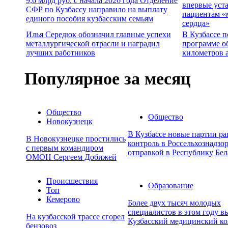
9,6 млрд руб. с начала 2026 года Отделение
впервые уст
СФР по Кузбассу направило на выплату
пациентам «
единого пособия кузбасским семьям
сердца»
Илья Середюк обозначил главные успехи
В Кузбассе п
металлургической отрасли и наградил
программе о
лучших работников
километров 
Популярное за месяц
Общество
Общество
Новокузнецк
В Кузбассе новые партии р
В Новокузнецке простились
контроль в Россельхознадзор
с первым командиром
отправкой в Республику Бел
ОМОН Сергеем Добижей
Происшествия
Образование
Топ
Кемерово
Более двух тысяч молодых
специалистов в этом году в
На кузбасской трассе сгорел
Кузбасский медицинский к
бензовоз