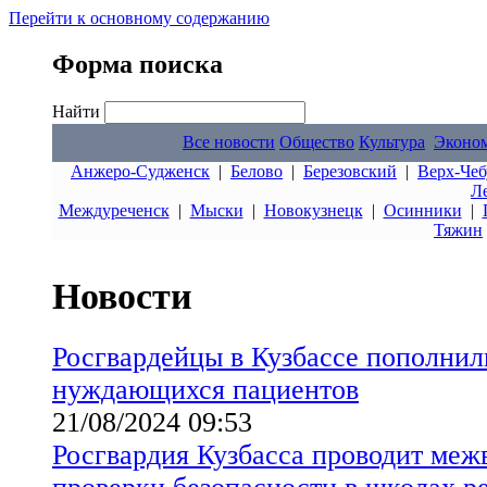
Перейти к основному содержанию
Форма поиска
Найти
Все новости
Общество
Культура
Эконо
Анжеро-Судженск
|
Белово
|
Березовский
|
Верх-Чеб
Л
Междуреченск
|
Мыски
|
Новокузнецк
|
Осинники
|
Тяжин
Новости
Росгвардейцы в Кузбассе пополнил
нуждающихся пациентов
21/08/2024 09:53
Росгвардия Кузбасса проводит ме