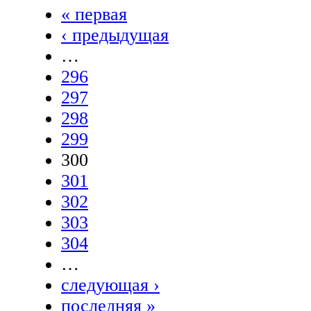
« первая
‹ предыдущая
…
296
297
298
299
300
301
302
303
304
…
следующая ›
последняя »