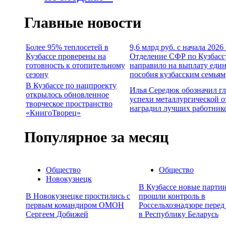
Главные новости
Более 95% теплосетей в
9,6 млрд руб. с начала 2026
Кузбассе проверены на
Отделение СФР по Кузбасс
готовность к отопительному
направило на выплату еди
сезону
пособия кузбасским семьям
В Кузбассе по нацпроекту
Илья Середюк обозначил г
открылось обновленное
успехи металлургической о
творческое пространство
наградил лучших работник
«КнигоТворец»
Популярное за месяц
Общество
Общество
Новокузнецк
В Кузбассе новые партии
В Новокузнецке простились с
прошли контроль в
первым командиром ОМОН
Россельхознадзоре перед
Сергеем Добижей
в Республику Беларусь