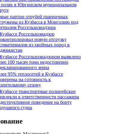
 полях в Юргинском муниципальном
руге
вые партии отрубей пшеничных
гружены из Кузбасса в Монголию под
нтролем Россельхознадзора
Кузбассе Россельхознадзор
оконтролировал новую отгрузку
соматериалов из хвойных пород в
джикистан
Кузбассе Россельхознадзором выявлено
лее 100 тысяч тонн недостоверно
декларированного зерна
лее 95% теплосетей в Кузбассе
оверены на готовность к
опительному сезону
Кузбассе транспортные полицейские
ивлекли к ответственности пассажира
 деструктивное поведение на борту
здушного судна
сование
праздновать Масленицу?