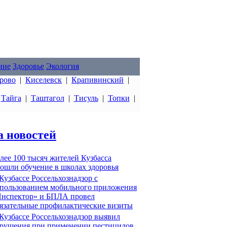
ние
Здоровье
Экология
рово
|
Киселевск
|
Крапивинский
|
|
Тайга
|
Таштагол
|
Тисуль
|
Топки
|
а новостей
лее 100 тысяч жителей Кузбасса
ошли обучение в школах здоровья
Кузбассе Россельхознадзор с
пользованием мобильного приложения
нспектор» и БПЛА провел
язательные профилактические визиты
Кузбассе Россельхознадзор выявил
рушения при применении пестицидов