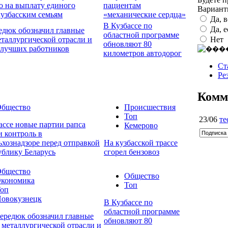
о на выплату единого
пациентам
Вариан
кузбасским семьям
«механические сердца»
Да, 
В Кузбассе по
Да, 
едюк обозначил главные
областной программе
Нет
еталлургической отрасли и
обновляют 80
 лучших работников
километров автодорог
Ст
Ре
Комм
бщество
Происшествия
Топ
23/06
те
ассе новые партии рапса
Кемерово
 контроль в
ьхознадзоре перед отправкой
На кузбасской трассе
ублику Беларусь
сгорел бензовоз
бщество
Общество
кономика
Топ
оп
овокузнецк
В Кузбассе по
областной программе
ередюк обозначил главные
обновляют 80
 металлургической отрасли и