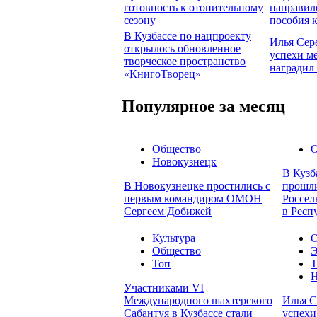
готовность к отопительному
направил
сезону
пособия 
В Кузбассе по нацпроекту
Илья Сер
открылось обновленное
успехи м
творческое пространство
наградил
«КнигоТворец»
Популярное за месяц
Общество
О
Новокузнецк
В Кузб
В Новокузнецке простились с
прошли
первым командиром ОМОН
Россел
Сергеем Добижей
в Респ
Культура
О
Общество
Э
Топ
Т
Н
Участниками VI
Международного шахтерского
Илья С
Сабантуя в Кузбассе стали
успехи