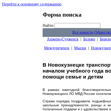
Перейти к основному содержанию
Форма поиска
Найти
Все новости
Обществ
Анжеро-Судженск
|
Белово
|
Берез
Междуреченск
|
Мыски
|
Новокузне
В Новокузнецке транспор
началом учебного года в
помощи семье и детям
В рамках ежегодной благотворительн
Новокузнецкого ЛО МВД России посетили
Стражи порядка поздравили подшефных 
школьные принадлежности, ранцы и кн
полученные подарки и с удовольствием 