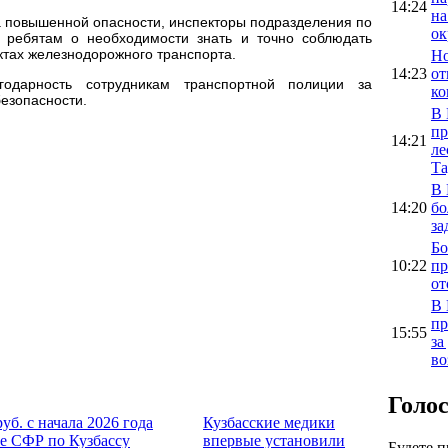
14:24
на
на повышенной опасности, инспекторы подразделения по
ок
 ребятам о необходимости знать и точно соблюдать
ктах железнодорожного транспорта.
Но
14:23
от
годарность сотрудникам транспортной полиции за
ко
езопасности.
В 
пр
14:21
ле
Та
В 
14:20
бо
за
Бо
10:22
пр
от
В 
пр
15:55
за
во
Голо
руб. с начала 2026 года
Кузбасские медики
е СФР по Кузбассу
впервые установили
Будете 