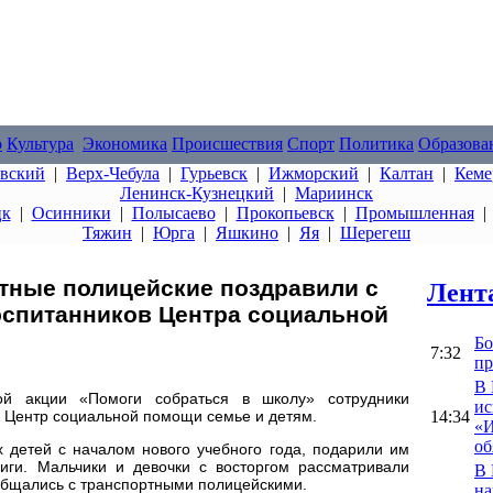
о
Культура
Экономика
Происшествия
Спорт
Политика
Образова
овский
|
Верх-Чебула
|
Гурьевск
|
Ижморский
|
Калтан
|
Кеме
Ленинск-Кузнецкий
|
Мариинск
цк
|
Осинники
|
Полысаево
|
Прокопьевск
|
Промышленная
Тяжин
|
Юрга
|
Яшкино
|
Яя
|
Шерегеш
тные полицейские поздравили с
Лент
оспитанников Центра социальной
Бо
7:32
пр
В 
ой акции «Помоги собраться в школу» сотрудники
ис
14:34
 Центр социальной помощи семье и детям.
«И
об
детей с началом нового учебного года, подарили им
иги. Мальчики и девочки с восторгом рассматривали
В 
общались с транспортными полицейскими.
на