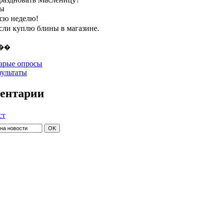
ты
всю неделю!
если куплю блины в магазине.
арые опросы
зультаты
ентарии
ст