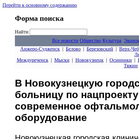
Перейти к основному содержанию
Форма поиска
Найти
Все новости
Общество
Культура
Эконо
Анжеро-Судженск
|
Белово
|
Березовский
|
Верх-Чеб
Л
Междуреченск
|
Мыски
|
Новокузнецк
|
Осинники
|
Тяжин
В Новокузнецкую город
больницу по нацпроекту
современное офтальмол
оборудование
Новокузнецкая городская клинич