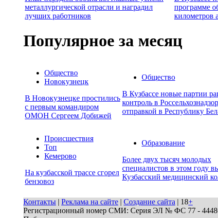
металлургической отрасли и наградил
программе о
лучших работников
километров 
Популярное за месяц
Общество
Общество
Новокузнецк
В Кузбассе новые партии р
В Новокузнецке простились
контроль в Россельхознадзор
с первым командиром
отправкой в Республику Бел
ОМОН Сергеем Добижей
Происшествия
Образование
Топ
Кемерово
Более двух тысяч молодых
специалистов в этом году в
На кузбасской трассе сгорел
Кузбасский медицинский к
бензовоз
Контакты
|
Реклама на сайте
|
Создание сайта
| 18
+
Регистрационный номер СМИ: Серия ЭЛ № ФС 77 - 44486 