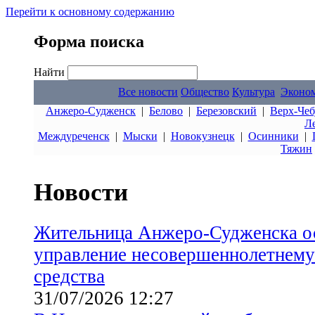
Перейти к основному содержанию
Форма поиска
Найти
Все новости
Общество
Культура
Эконо
Анжеро-Судженск
|
Белово
|
Березовский
|
Верх-Чеб
Л
Междуреченск
|
Мыски
|
Новокузнецк
|
Осинники
|
Тяжин
Новости
Жительница Анжеро-Судженска ос
управление несовершеннолетнему
средства
31/07/2026 12:27