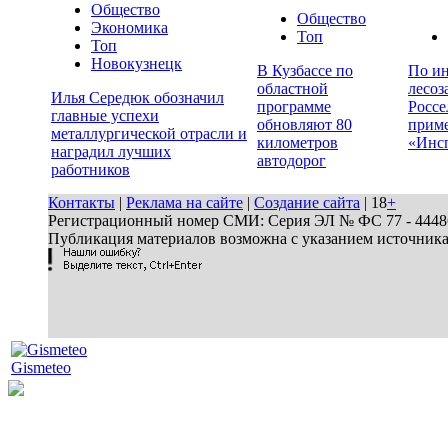
Общество
Общество
Экономика
Топ
Топ
Новокузнецк
В Кузбассе по
По ин
областной
лесоз
Илья Середюк обозначил
программе
Россе
главные успехи
обновляют 80
прим
металлургической отрасли и
километров
«Инс
наградил лучших
автодорог
работников
Контакты
|
Реклама на сайте
|
Создание сайта
| 18
+
Регистрационный номер СМИ: Серия ЭЛ № ФС 77 - 44486 
Публикация материалов возможна с указанием источник
Gismeteo