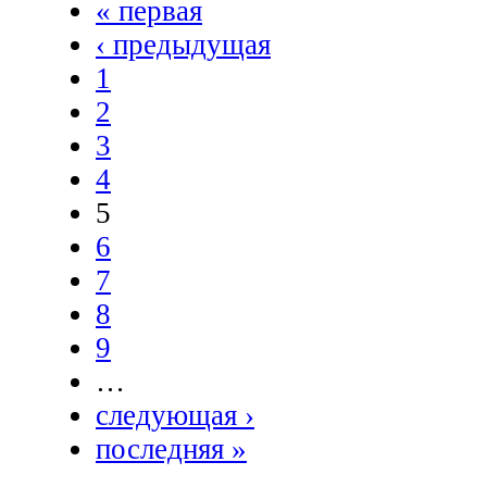
« первая
‹ предыдущая
1
2
3
4
5
6
7
8
9
…
следующая ›
последняя »