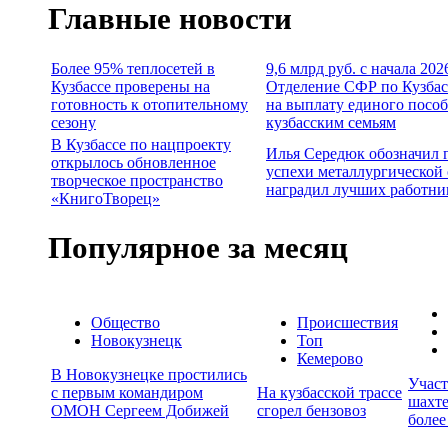
Главные новости
Более 95% теплосетей в
9,6 млрд руб. с начала 202
Кузбассе проверены на
Отделение СФР по Кузбас
готовность к отопительному
на выплату единого посо
сезону
кузбасским семьям
В Кузбассе по нацпроекту
Илья Середюк обозначил 
открылось обновленное
успехи металлургической 
творческое пространство
наградил лучших работни
«КнигоТворец»
Популярное за месяц
Общество
Происшествия
Новокузнецк
Топ
Кемерово
В Новокузнецке простились
Учас
с первым командиром
На кузбасской трассе
шахте
ОМОН Сергеем Добижей
сгорел бензовоз
более