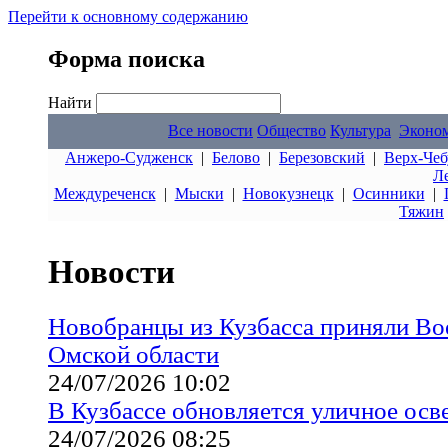
Перейти к основному содержанию
Форма поиска
Найти
Все новости
Общество
Культура
Эконо
Анжеро-Судженск
|
Белово
|
Березовский
|
Верх-Чеб
Л
Междуреченск
|
Мыски
|
Новокузнецк
|
Осинники
|
Тяжин
Новости
Новобранцы из Кузбасса приняли Во
Омской области
24/07/2026 10:02
В Кузбассе обновляется уличное ос
24/07/2026 08:25