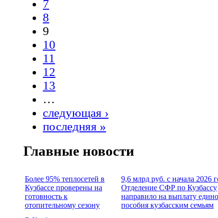
7
8
9
10
11
12
13
…
следующая ›
последняя »
Главные новости
Более 95% теплосетей в
9,6 млрд руб. с начала 2026 
Кузбассе проверены на
Отделение СФР по Кузбассу
готовность к
направило на выплату един
отопительному сезону
пособия кузбасским семьям