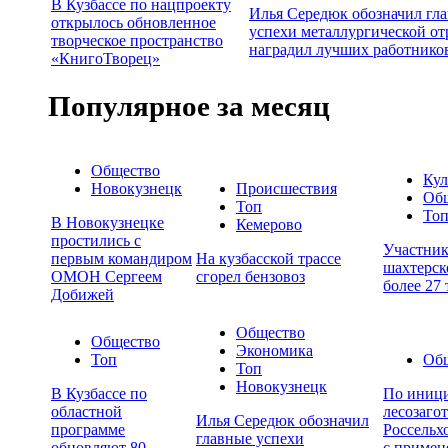
В Кузбассе по нацпроекту
Илья Середюк обозначил гл
открылось обновленное
успехи металлургической от
творческое пространство
наградил лучших работнико
«КнигоТворец»
Популярное за месяц
Общество
Кул
Новокузнецк
Происшествия
Об
Топ
То
В Новокузнецке
Кемерово
простились с
Участни
первым командиром
На кузбасской трассе
шахтерск
ОМОН Сергеем
сгорел бензовоз
более 27
Добижей
Общество
Общество
Экономика
Топ
Об
Топ
Новокузнецк
В Кузбассе по
По иници
областной
лесозаго
Илья Середюк обозначил
программе
Россельх
главные успехи
обновляют 80
с примен