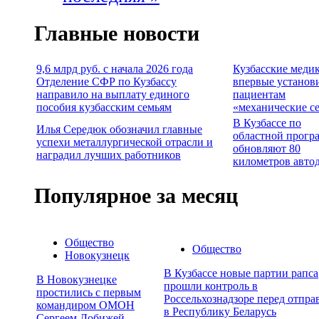
Главные новости
9,6 млрд руб. с начала 2026 года
Кузбасские меди
Отделение СФР по Кузбассу
впервые установ
направило на выплату единого
пациентам
пособия кузбасским семьям
«механические с
В Кузбассе по
Илья Середюк обозначил главные
областной прогр
успехи металлургической отрасли и
обновляют 80
наградил лучших работников
километров авто
Популярное за месяц
Общество
Общество
Новокузнецк
В Кузбассе новые партии рапса
В Новокузнецке
прошли контроль в
простились с первым
Россельхознадзоре перед отпра
командиром ОМОН
в Республику Беларусь
Сергеем Добижей