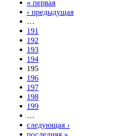
« первая
‹ предыдущая
…
191
192
193
194
195
196
197
198
199
…
следующая ›
последняя »