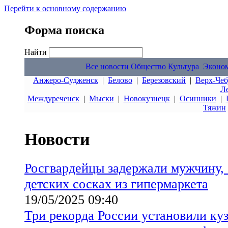
Перейти к основному содержанию
Форма поиска
Найти
Все новости
Общество
Культура
Эконо
Анжеро-Судженск
|
Белово
|
Березовский
|
Верх-Чеб
Л
Междуреченск
|
Мыски
|
Новокузнецк
|
Осинники
|
Тяжин
Новости
Росгвардейцы задержали мужчину,
детских сосках из гипермаркета
19/05/2025 09:40
Три рекорда России установили ку