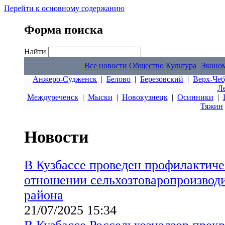
Перейти к основному содержанию
Форма поиска
Найти
Все новости
Общество
Культура
Эконо
Анжеро-Судженск
|
Белово
|
Березовский
|
Верх-Чеб
Л
Междуреченск
|
Мыски
|
Новокузнецк
|
Осинники
|
Тяжин
Новости
В Кузбассе проведен профилактиче
отношении сельхозтоваропроизводи
района
21/07/2025 15:34