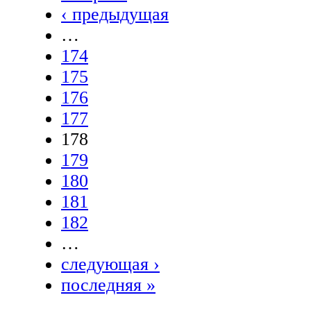
‹ предыдущая
…
174
175
176
177
178
179
180
181
182
…
следующая ›
последняя »