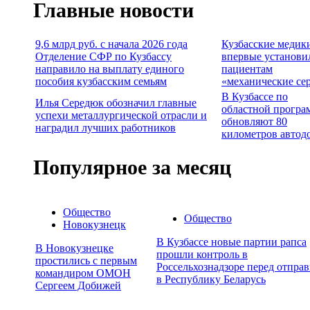
Главные новости
9,6 млрд руб. с начала 2026 года
Кузбасские медик
Отделение СФР по Кузбассу
впервые установи
направило на выплату единого
пациентам
пособия кузбасским семьям
«механические се
В Кузбассе по
Илья Середюк обозначил главные
областной програ
успехи металлургической отрасли и
обновляют 80
наградил лучших работников
километров автод
Популярное за месяц
Общество
Общество
Новокузнецк
В Кузбассе новые партии рапса
В Новокузнецке
прошли контроль в
простились с первым
Россельхознадзоре перед отпра
командиром ОМОН
в Республику Беларусь
Сергеем Добижей