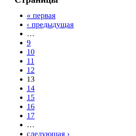
« первая
‹ предыдущая
…
9
10
11
12
13
14
15
16
17
…
следующая ›