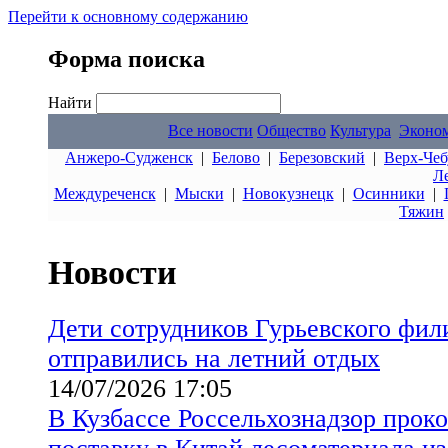
Перейти к основному содержанию
Форма поиска
Найти
Все новости
Общество
Культура
Эконо
Анжеро-Судженск
|
Белово
|
Березовский
|
Верх-Чеб
Л
Междуреченск
|
Мыски
|
Новокузнецк
|
Осинники
|
Тяжин
Новости
Дети сотрудников Гурьевского фи
отправились на летний отдых
14/07/2026 17:05
В Кузбассе Россельхознадзор прок