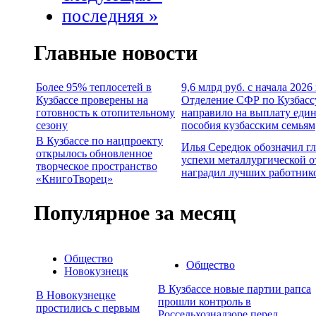
последняя »
Главные новости
Более 95% теплосетей в
9,6 млрд руб. с начала 2026
Кузбассе проверены на
Отделение СФР по Кузбасс
готовность к отопительному
направило на выплату еди
сезону
пособия кузбасским семьям
В Кузбассе по нацпроекту
Илья Середюк обозначил г
открылось обновленное
успехи металлургической о
творческое пространство
наградил лучших работник
«КнигоТворец»
Популярное за месяц
Общество
Общество
Новокузнецк
В Кузбассе новые партии рапса
В Новокузнецке
прошли контроль в
простились с первым
Россельхознадзоре перед