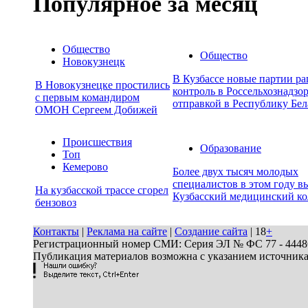
Популярное за месяц
Общество
Общество
Новокузнецк
В Кузбассе новые партии р
В Новокузнецке простились
контроль в Россельхознадзор
с первым командиром
отправкой в Республику Бел
ОМОН Сергеем Добижей
Происшествия
Образование
Топ
Кемерово
Более двух тысяч молодых
специалистов в этом году в
На кузбасской трассе сгорел
Кузбасский медицинский к
бензовоз
Контакты
|
Реклама на сайте
|
Создание сайта
| 18
+
Регистрационный номер СМИ: Серия ЭЛ № ФС 77 - 44486 
Публикация материалов возможна с указанием источник