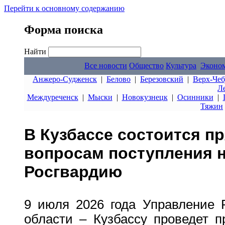
Перейти к основному содержанию
Форма поиска
Найти
Все новости
Общество
Культура
Эконо
Анжеро-Судженск
|
Белово
|
Березовский
|
Верх-Чеб
Л
Междуреченск
|
Мыски
|
Новокузнецк
|
Осинники
|
Тяжин
В Кузбассе состоится п
вопросам поступления н
Росгвардию
9 июля 2026 года Управление 
области – Кузбассу проведет 