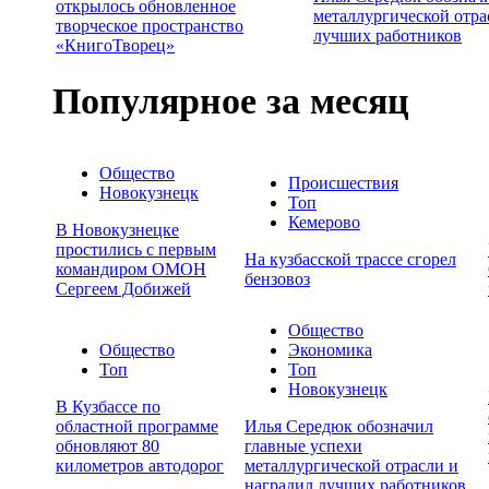
открылось обновленное
металлургической отра
творческое пространство
лучших работников
«КнигоТворец»
Популярное за месяц
Общество
Происшествия
Новокузнецк
Топ
Кемерово
В Новокузнецке
простились с первым
На кузбасской трассе сгорел
командиром ОМОН
бензовоз
Сергеем Добижей
Общество
Общество
Экономика
Топ
Топ
Новокузнецк
В Кузбассе по
областной программе
Илья Середюк обозначил
обновляют 80
главные успехи
километров автодорог
металлургической отрасли и
наградил лучших работников