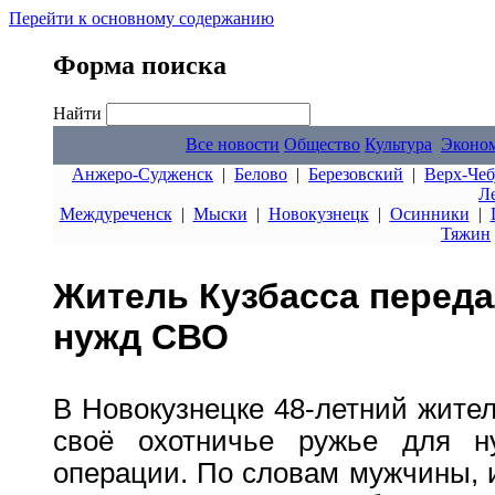
Перейти к основному содержанию
Форма поиска
Найти
Все новости
Общество
Культура
Эконо
Анжеро-Судженск
|
Белово
|
Березовский
|
Верх-Чеб
Л
Междуреченск
|
Мыски
|
Новокузнецк
|
Осинники
|
Тяжин
Житель Кузбасса переда
нужд СВО
В Новокузнецке 48-летний жител
своё охотничье ружье для н
операции. По словам мужчины,