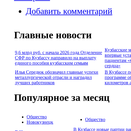
Добавить комментарий
Главные новости
Кузбасские 
9,6 млрд руб. с начала 2026 года Отделение
впервые уст
СФР по Кузбассу направило на выплату
пациентам «
единого пособия кузбасским семьям
сердца»
Илья Середюк обозначил главные успехи
В Кузбассе п
металлургической отрасли и наградил
программе о
лучших работников
километров 
Популярное за месяц
Общество
Общество
Новокузнецк
В Кузбассе новые партии р