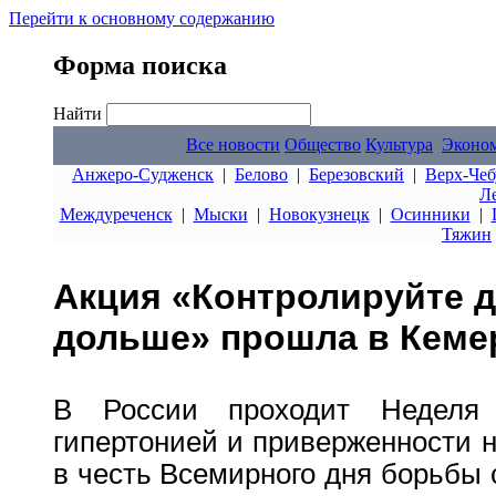
Перейти к основному содержанию
Форма поиска
Найти
Все новости
Общество
Культура
Эконо
Анжеро-Судженск
|
Белово
|
Березовский
|
Верх-Чеб
Л
Междуреченск
|
Мыски
|
Новокузнецк
|
Осинники
|
Тяжин
Акция «Контролируйте 
дольше» прошла в Кеме
В России проходит Неделя
гипертонией и приверженности 
в честь Всемирного дня борьбы 