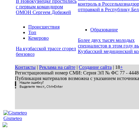
В Новокузнецке простились
контроль в Россельхознадзор
с первым командиром
отправкой в Республику Бел
ОМОН Сергеем Добижей
Происшествия
Образование
Топ
Кемерово
Более двух тысяч молодых
специалистов в этом году в
На кузбасской трассе сгорел
Кузбасский медицинский к
бензовоз
Контакты
|
Реклама на сайте
|
Создание сайта
| 18
+
Регистрационный номер СМИ: Серия ЭЛ № ФС 77 - 44486 
Публикация материалов возможна с указанием источник
Gismeteo