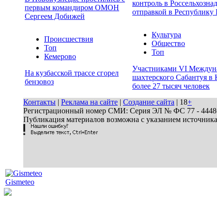
контроль в Россельхозна
первым командиром ОМОН
отправкой в Республику 
Сергеем Добижей
Культура
Происшествия
Общество
Топ
Топ
Кемерово
Участниками VI Междун
На кузбасской трассе сгорел
шахтерского Сабантуя в 
бензовоз
более 27 тысяч человек
Контакты
|
Реклама на сайте
|
Создание сайта
| 18
+
Регистрационный номер СМИ: Серия ЭЛ № ФС 77 - 44486 
Публикация материалов возможна с указанием источник
Gismeteo