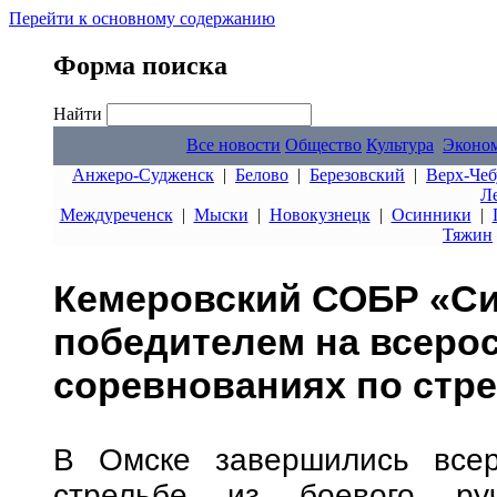
Перейти к основному содержанию
Форма поиска
Найти
Все новости
Общество
Культура
Эконо
Анжеро-Судженск
|
Белово
|
Березовский
|
Верх-Чеб
Л
Междуреченск
|
Мыски
|
Новокузнецк
|
Осинники
|
Тяжин
Кемеровский СОБР «Си
победителем на всеро
соревнованиях по стр
В Омске завершились всер
стрельбе из боевого руч