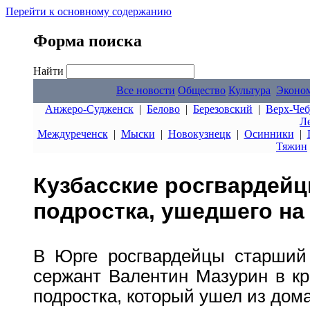
Перейти к основному содержанию
Форма поиска
Найти
Все новости
Общество
Культура
Эконо
Анжеро-Судженск
|
Белово
|
Березовский
|
Верх-Чеб
Л
Междуреченск
|
Мыски
|
Новокузнецк
|
Осинники
|
Тяжин
Кузбасские росгвардей
подростка, ушедшего на
В Юрге росгвардейцы старший
сержант Валентин Мазурин в к
подростка, который ушел из дома