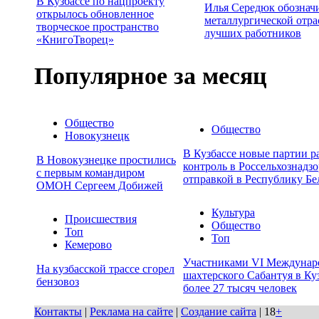
В Кузбассе по нацпроекту
Илья Середюк обознач
открылось обновленное
металлургической отра
творческое пространство
лучших работников
«КнигоТворец»
Популярное за месяц
Общество
Общество
Новокузнецк
В Кузбассе новые партии р
В Новокузнецке простились
контроль в Россельхознадзо
с первым командиром
отправкой в Республику Бе
ОМОН Сергеем Добижей
Культура
Происшествия
Общество
Топ
Топ
Кемерово
Участниками VI Междунар
На кузбасской трассе сгорел
шахтерского Сабантуя в Ку
бензовоз
более 27 тысяч человек
Контакты
|
Реклама на сайте
|
Создание сайта
| 18
+