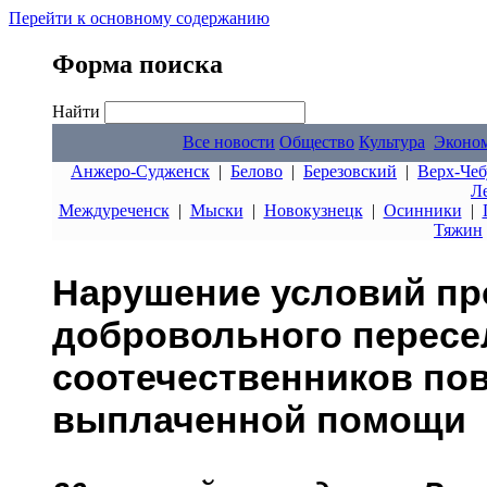
Перейти к основному содержанию
Форма поиска
Найти
Все новости
Общество
Культура
Эконо
Анжеро-Судженск
|
Белово
|
Березовский
|
Верх-Чеб
Л
Междуреченск
|
Мыски
|
Новокузнецк
|
Осинники
|
Тяжин
Нарушение условий п
добровольного пересе
соотечественников по
выплаченной помощи