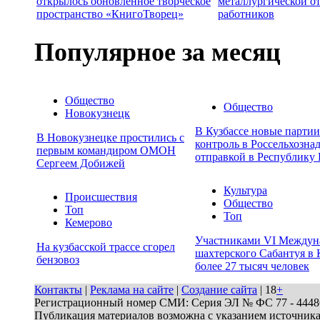
открылось обновленное творческое
металлургической о
пространство «КнигоТворец»
работников
Популярное за месяц
Общество
Общество
Новокузнецк
В Кузбассе новые парти
В Новокузнецке простились с
контроль в Россельхозна
первым командиром ОМОН
отправкой в Республику 
Сергеем Добижей
Культура
Происшествия
Общество
Топ
Топ
Кемерово
Участниками VI Междун
На кузбасской трассе сгорел
шахтерского Сабантуя в 
бензовоз
более 27 тысяч человек
Контакты
|
Реклама на сайте
|
Создание сайта
| 18
+
Регистрационный номер СМИ: Серия ЭЛ № ФС 77 - 44486 
Публикация материалов возможна с указанием источник