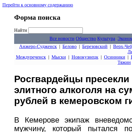
Перейти к основному содержанию
Форма поиска
Найти
Все новости
Общество
Культура
Эконо
Анжеро-Судженск
|
Белово
|
Березовский
|
Верх-Чеб
Л
Междуреченск
|
Мыски
|
Новокузнецк
|
Осинники
|
Тяжин
Росгвардейцы пресекли
элитного алкоголя на су
рублей в кемеровском г
В Кемерове экипаж вневедомс
мужчину, который пытался по