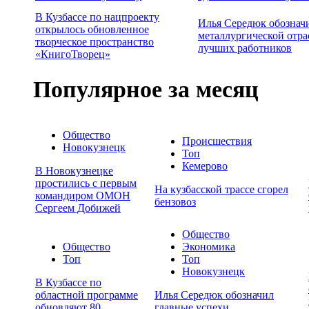
В Кузбассе по нацпроекту
Илья Середюк обознач
открылось обновленное
металлургической отра
творческое пространство
лучших работников
«КнигоТворец»
Популярное за месяц
Общество
Происшествия
Новокузнецк
Топ
Кемерово
В Новокузнецке
простились с первым
На кузбасской трассе сгорел
командиром ОМОН
бензовоз
Сергеем Добижей
Общество
Общество
Экономика
Топ
Топ
Новокузнецк
В Кузбассе по
областной программе
Илья Середюк обозначил
обновляют 80
главные успехи