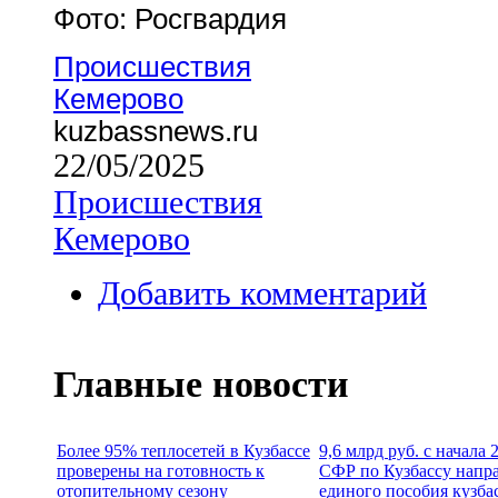
Фото: Росгвардия
Происшествия
Кемерово
kuzbassnews.ru
22/05/2025
Происшествия
Кемерово
Добавить комментарий
Главные новости
Более 95% теплосетей в Кузбассе
9,6 млрд руб. с начала
проверены на готовность к
СФР по Кузбассу напр
отопительному сезону
единого пособия кузба