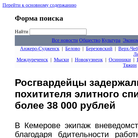
Перейти к основному содержанию
Форма поиска
Найти
Все новости
Общество
Культура
Эконо
Анжеро-Судженск
|
Белово
|
Березовский
|
Верх-Чеб
Л
Междуреченск
|
Мыски
|
Новокузнецк
|
Осинники
|
Тяжин
Росгвардейцы задержал
похитителя элитного сп
более 38 000 рублей
В Кемерове экипаж вневедомст
благодаря бдительности работ