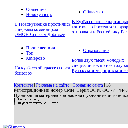
Общество
Общество
Новокузнецк
В Кузбассе новые партии р
В Новокузнецке простились
контроль в Россельхознадзор
с первым командиром
отправкой в Республику Бел
ОМОН Сергеем Добижей
Происшествия
Образование
Топ
Кемерово
Более двух тысяч молодых
специалистов в этом году в
На кузбасской трассе сгорел
Кузбасский медицинский к
бензовоз
Контакты
|
Реклама на сайте
|
Создание сайта
| 18
+
Регистрационный номер СМИ: Серия ЭЛ № ФС 77 - 44486 
Публикация материалов возможна с указанием источник