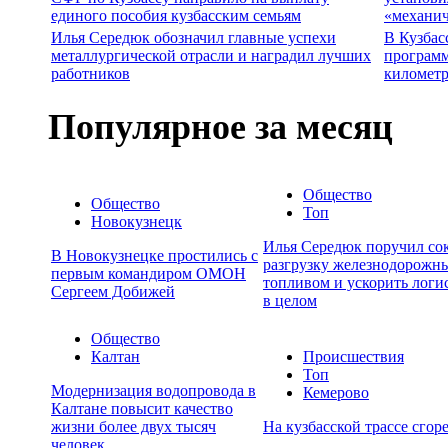
единого пособия кузбасским семьям
«механич
Илья Середюк обозначил главные успехи
В Кузбас
металлургической отрасли и наградил лучших
программ
работников
километр
Популярное за месяц
Общество
Общество
Топ
Новокузнецк
Илья Середюк поручил сок
В Новокузнецке простились с
разгрузку железнодорожны
первым командиром ОМОН
топливом и ускорить логи
Сергеем Добижей
в целом
Общество
Калтан
Происшествия
Топ
Модернизация водопровода в
Кемерово
Калтане повысит качество
жизни более двух тысяч
На кузбасской трассе сгор
человек