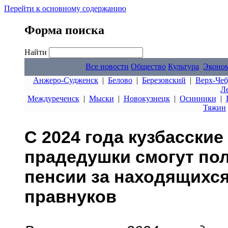
Перейти к основному содержанию
Форма поиска
Найти
Все новости
Общество
Культура
Эконо
Анжеро-Судженск
|
Белово
|
Березовский
|
Верх-Чеб
Л
Междуреченск
|
Мыски
|
Новокузнецк
|
Осинники
|
Тяжин
С 2024 года кузбасски
прадедушки смогут пол
пенсии за находящихся
правнуков