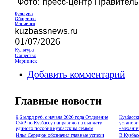
Фото: пресс-центр Правитель
Культура
Общество
Мариинск
kuzbassnews.ru
01/07/2026
Культура
Общество
Мариинск
Добавить комментарий
Главные новости
9,6 млрд руб. с начала 2026 года Отделение
Кузбасск
СФР по Кузбассу направило на выплату
установи
единого пособия кузбасским семьям
«механич
Илья Середюк обозначил главные успехи
В Кузбас