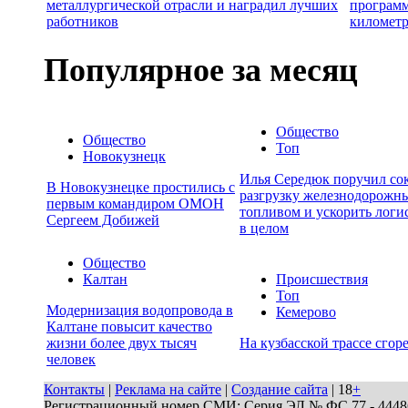
металлургической отрасли и наградил лучших
программ
работников
километр
Популярное за месяц
Общество
Общество
Топ
Новокузнецк
Илья Середюк поручил сок
В Новокузнецке простились с
разгрузку железнодорожны
первым командиром ОМОН
топливом и ускорить логи
Сергеем Добижей
в целом
Общество
Калтан
Происшествия
Топ
Модернизация водопровода в
Кемерово
Калтане повысит качество
жизни более двух тысяч
На кузбасской трассе сгор
человек
Контакты
|
Реклама на сайте
|
Создание сайта
| 18
+
Регистрационный номер СМИ: Серия ЭЛ № ФС 77 - 44486 