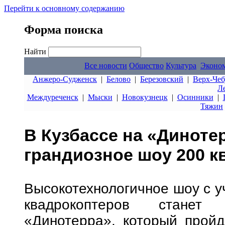
Перейти к основному содержанию
Форма поиска
Найти
Все новости
Общество
Культура
Эконо
Анжеро-Судженск
|
Белово
|
Березовский
|
Верх-Чеб
Л
Междуреченск
|
Мыски
|
Новокузнецк
|
Осинники
|
Тяжин
В Кузбассе на «Диноте
грандиозное шоу 200 
Высокотехнологичное шоу с у
квадрокоптеров станет 
«Динотерра», который пройд