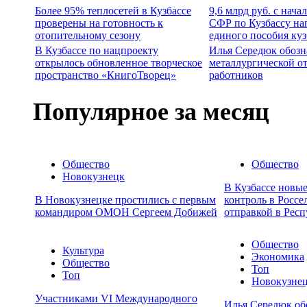
Более 95% теплосетей в Кузбассе
9,6 млрд руб. с нача
проверены на готовность к
СФР по Кузбассу на
отопительному сезону
единого пособия ку
В Кузбассе по нацпроекту
Илья Середюк обозн
открылось обновленное творческое
металлургической о
пространство «КнигоТворец»
работников
Популярное за месяц
Общество
Общество
Новокузнецк
В Кузбассе новы
В Новокузнецке простились с первым
контроль в Россе
командиром ОМОН Сергеем Добижей
отправкой в Респ
Общество
Культура
Экономика
Общество
Топ
Топ
Новокузне
Участниками VI Международного
Илья Середюк об