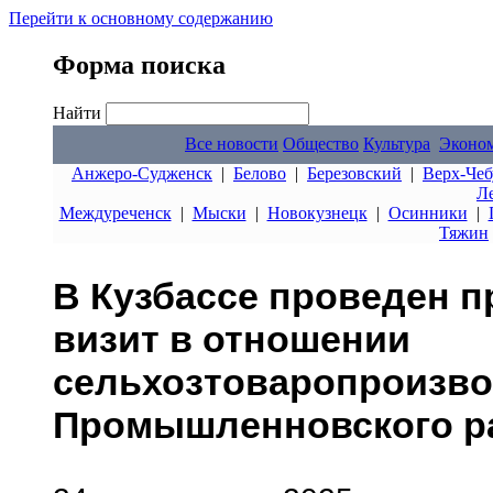
Перейти к основному содержанию
Форма поиска
Найти
Все новости
Общество
Культура
Эконо
Анжеро-Судженск
|
Белово
|
Березовский
|
Верх-Чеб
Л
Междуреченск
|
Мыски
|
Новокузнецк
|
Осинники
|
Тяжин
В Кузбассе проведен 
визит в отношении
сельхозтоваропроизво
Промышленновского р