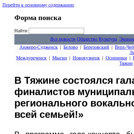
Перейти к основному содержанию
Форма поиска
Найти
Все новости
Общество
Культура
Эконо
Анжеро-Судженск
|
Белово
|
Березовский
|
Верх-Чеб
Л
Междуреченск
|
Мыски
|
Новокузнецк
|
Осинники
|
Тяжин
В Тяжине состоялся гал
финалистов муниципаль
регионального вокальн
всей семьей!»