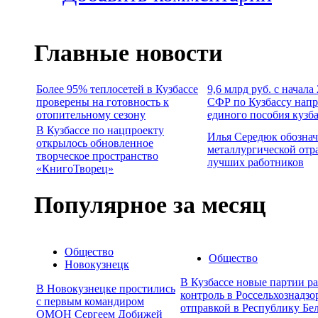
Главные новости
Более 95% теплосетей в Кузбассе
9,6 млрд руб. с начал
проверены на готовность к
СФР по Кузбассу напр
отопительному сезону
единого пособия кузб
В Кузбассе по нацпроекту
Илья Середюк обознач
открылось обновленное
металлургической отр
творческое пространство
лучших работников
«КнигоТворец»
Популярное за месяц
Общество
Общество
Новокузнецк
В Кузбассе новые партии р
В Новокузнецке простились
контроль в Россельхознадзо
с первым командиром
отправкой в Республику Бе
ОМОН Сергеем Добижей