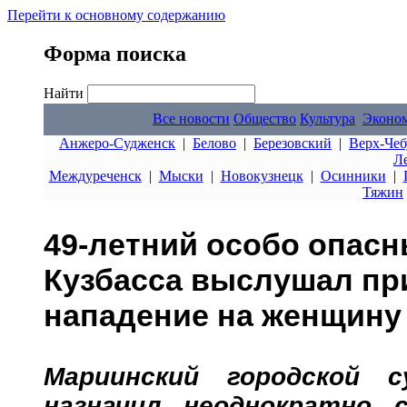
Перейти к основному содержанию
Форма поиска
Найти
Все новости
Общество
Культура
Эконо
Анжеро-Судженск
|
Белово
|
Березовский
|
Верх-Чеб
Л
Междуреченск
|
Мыски
|
Новокузнецк
|
Осинники
|
Тяжин
49-летний особо опасн
Кузбасса выслушал пр
нападение на женщину
Мариинский городской с
назначил неоднократно 