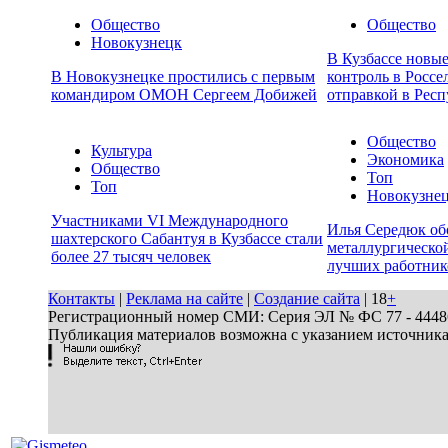
Общество
Общество
Новокузнецк
В Кузбассе новы
В Новокузнецке простились с первым
контроль в Россе
командиром ОМОН Сергеем Добижей
отправкой в Респ
Общество
Культура
Экономика
Общество
Топ
Топ
Новокузне
Участниками VI Международного
Илья Середюк об
шахтерского Сабантуя в Кузбассе стали
металлургической
более 27 тысяч человек
лучших работник
Контакты
|
Реклама на сайте
|
Создание сайта
| 18
+
Регистрационный номер СМИ: Серия ЭЛ № ФС 77 - 44486 
Публикация материалов возможна с указанием источник