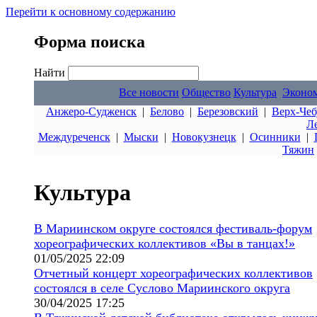
Перейти к основному содержанию
Форма поиска
Найти
Все новости
Общество
Культура
Эконо
Анжеро-Судженск
|
Белово
|
Березовский
|
Верх-Чеб
Л
Междуреченск
|
Мыски
|
Новокузнецк
|
Осинники
|
Тяжин
Культура
В Мариинском округе состоялся фестиваль-форум
хореографических коллективов «Вы в танцах!»
01/05/2025 22:09
Отчетный концерт хореографических коллективов
состоялся в селе Суслово Мариинского округа
30/04/2025 17:25